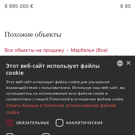
8 995 000 €
8 950
Похожие объекты
Все объекты на продажу
Марбелья (Все)
Новая Андалусия
Bellevue
Виллы
DM5403
×
Этот веб-сайт использует файлы
Объекты в Bellevue
cookie
Объекты в Новая Андалусия
ENGLISH
Этот веб-сайт использует файлы cookie для улучшения
Объекты в Марбелья (Все)
взаимодействия с пользователем. Используя наш веб-сайт, вы
SPANISH
Виллы в Bellevue
соглашаетесь на использование всех файлов cookie в
соответствии с нашей Политикой в ​​отношении файлов cookie.
FRENCH
Узнать больше о Политике использования файлов
GERMAN
cookie
RUSSIAN
ОБЯЗАТЕЛЬНЫЕ
АНАЛИТИЧЕСКИЕ
Подпишитесь на нашу рассылку