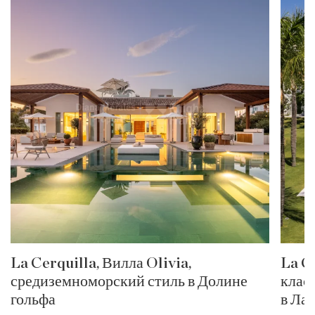
La Cerquilla, Вилла Olivia,
La C
средиземноморский стиль в Долине
клас
гольфа
в Ла