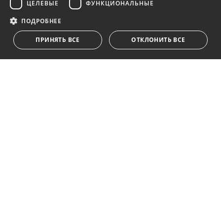
ЦЕЛЕВЫЕ
ФУНКЦИОНАЛЬНЫЕ
Получайте обновления о недвижимости, новостях
и образе жизни в Марбелье
ПОДРОБНЕЕ
ПРИНЯТЬ ВСЕ
ОТКЛОНИТЬ ВСЕ
Подписаться
Я принимаю
политика конфиденциальности
Мы ставим Вас в известность о том, что все личные
данные, указанные в анкете,
...Развернуть
Av. Canovas del Castillo 4