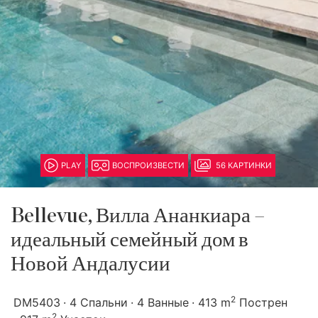
PLAY
ВОСПРОИЗВЕСТИ
56 КАРТИНКИ
Bellevue, Вилла Ананкиара –
идеальный семейный дом в
Новой Андалусии
2
DM5403
4 Спальни
4 Ванные
413 m
Пострен
2