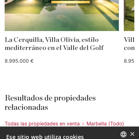
La Cerquilla, Villa Olivia, estilo
Villa
mediterráneo en el Valle del Golf
conf
8.995.000 €
8.950
Resultados de propiedades
relacionadas
Todas las propiedades en venta
Marbella (Todo)
Nueva Andalucia
Bellevue
Villas y Chalets
×
Ese sitio web utiliza cookies
DM5403