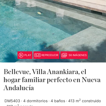
PLAY
REPRODUCIR
56 IMÁGENES
Bellevue, Villa Anankiara, el
hogar familiar perfecto en Nueva
Andalucía
2
DM5403
4 dormitorios
4 baños
413 m
construido
2