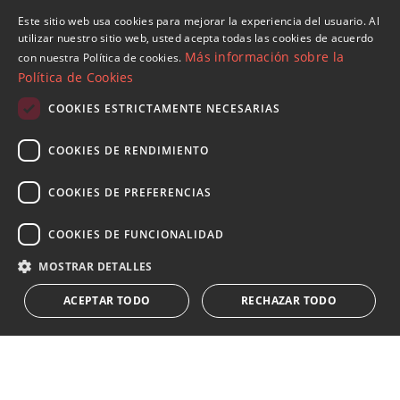
Este sitio web usa cookies para mejorar la experiencia del usuario. Al
ENGLISH
utilizar nuestro sitio web, usted acepta todas las cookies de acuerdo
Propiedades en Bellevue
Más información sobre la
con nuestra Política de cookies.
Propiedades en Nueva Andalucia
SPANISH
Política de Cookies
Propiedades en Marbella (Todo)
FRENCH
Villas y Chalets en Bellevue
COOKIES ESTRICTAMENTE NECESARIAS
GERMAN
COOKIES DE RENDIMIENTO
RUSSIAN
COOKIES DE PREFERENCIAS
Suscribase a nuestro Newsletter
COOKIES DE FUNCIONALIDAD
Reciba novedades sobre propiedades , actualidad y
estilo de vida de Marbella
MOSTRAR DETALLES
ACEPTAR TODO
RECHAZAR TODO
Suscribirse
Acepto el
política de privacidad
Le informamos que los datos personales obtenidos mediante
este formulario
...Expandir