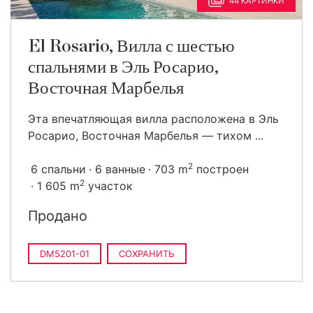
44 КАРТИНКИ
El Rosario, Вилла с шестью
спальнями в Эль Росарио,
Восточная Марбелья
Эта впечатляющая вилла расположена в Эль
Росарио, Восточная Марбелья — тихом ...
2
6 спальни
6 ванные
703 m
построен
2
1 605 m
участок
Продано
DM5201-01
СОХРАНИТЬ