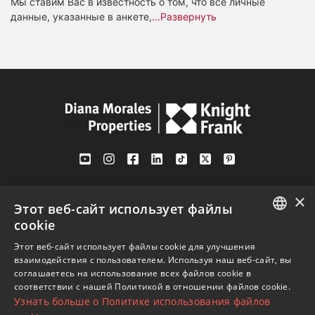
Мы ставим Вас в известность о том, что все личные
данные, указанные в анкете,
...Развернуть
Av. Canovas del Castillo 4
×
1st Floor, Office 3
Этот веб-сайт использует файлы
29601 Marbella
cookie
Посмотреть на карте
ENGLISH
Этот веб-сайт использует файлы cookie для улучшения
взаимодействия с пользователем. Используя наш веб-сайт, вы
SPANISH
соглашаетесь на использование всех файлов cookie в
Телефон:
+34 952 765 138
соответствии с нашей Политикой в ​​отношении файлов cookie.
FRENCH
Узнать больше о Политике использования файлов
Моб:
+34 601 636 766
GERMAN