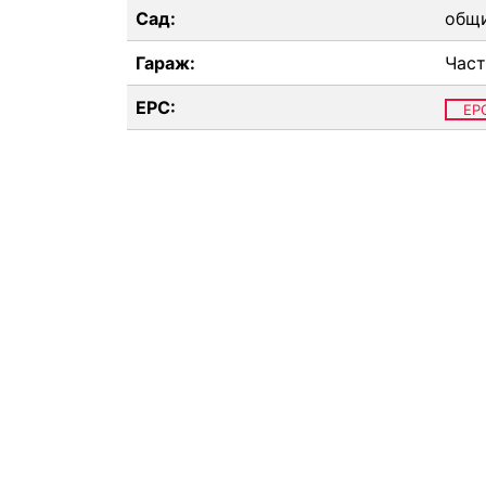
Сад:
общ
Гараж:
Час
EPC:
EP