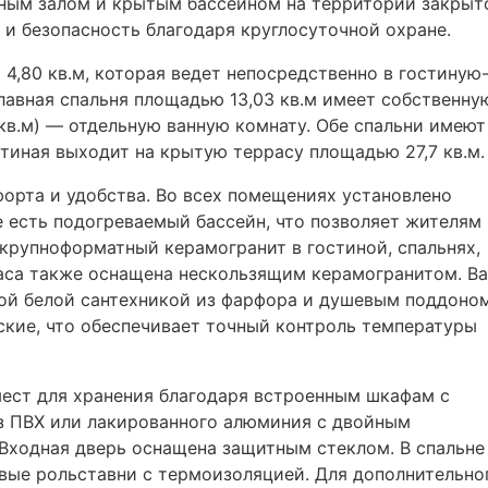
рным залом и крытым бассейном на территории закрыт
 и безопасность благодаря круглосуточной охране.
,80 кв.м, которая ведет непосредственно в гостиную
лавная спальня площадью 13,03 кв.м имеет собственну
8 кв.м) — отдельную ванную комнату. Обе спальни имеют
стиная выходит на крытую террасу площадью 27,7 кв.м.
орта и удобства. Во всех помещениях установлено
е есть подогреваемый бассейн, что позволяет жителям
 крупноформатный керамогранит в гостиной, спальнях,
раса также оснащена нескользящим керамогранитом. В
ой белой сантехникой из фарфора и душевым поддоном
кие, что обеспечивает точный контроль температуры
мест для хранения благодаря встроенным шкафам с
из
ПВХ
или лакированного алюминия с двойным
Входная дверь оснащена защитным стеклом. В спальне
ые рольставни с термоизоляцией. Для дополнительно