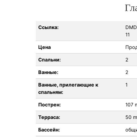
Гл
Ссылка:
DMD
11
Цена
Про
Спальни:
2
Ванные:
2
Ванные, прилегающие к
1
спальням:
Пострен:
107 
Терраса:
50 
Бассейн:
общ