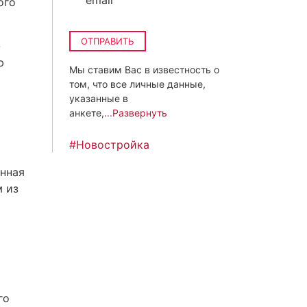
email
ого
ОТПРАВИТЬ
-
ю
Мы ставим Вас в известность о
том, что все личные данные,
указанные в
анкете,
...Развернуть
#
Новостройка
анная
 из
го