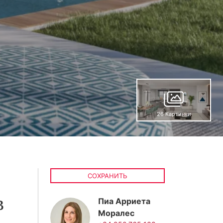
26 Картинки
СОХРАНИТЬ
в
Пиа Арриета
Моралес