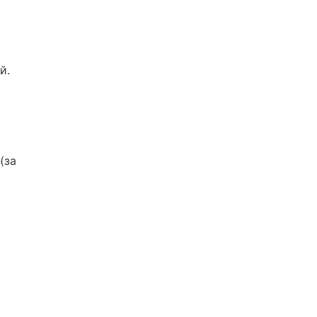
й.
(за