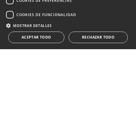
COOKIES DE PREFERENCIAS
Suscribirse
COOKIES DE FUNCIONALIDAD
Acepto el
política de privacidad
MOSTRAR DETALLES
Le informamos que los datos personales obtenidos mediante
ACEPTAR TODO
RECHAZAR TODO
este formulario
...Expandir
Av. Canovas del Castillo 4
1st Floor, Office 3
29601 Marbella
Ver en mapa