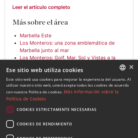
Leer el artículo completo
Más sobre el área
Marbella Este
Los Monteros: una zona emblemática de
Marbella junto al mar
Los Monteros: Golf, Mar, Sol y Vistas a la
×
Montaña
Ese sitio web utiliza cookies
Este sitio web usa cookies para mejorar la experiencia del usuario. Al
ENGLISH
utilizar nuestro sitio web, usted acepta todas las cookies de acuerdo
Más información sobre la
con nuestra Política de cookies.
SPANISH
Política de Cookies
FRENCH
COOKIES ESTRICTAMENTE NECESARIAS
Suscribase a nuestro Newsletter
GERMAN
Reciba novedades sobre propiedades , actualidad y
COOKIES DE RENDIMIENTO
RUSSIAN
estilo de vida de Marbella