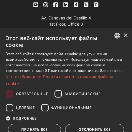
Av. Canovas del Castillo 4
1st Floor, Office 3
29601 Marbella
×
Этот веб-сайт использует файлы
Посмотреть на карте
cookie
ENGLISH
Этот веб-сайт использует файлы cookie для улучшения
Телефон:
+34 952 765 138
взаимодействия с пользователем. Используя наш веб-сайт, вы
SPANISH
Моб:
+34 601 636 766
соглашаетесь на использование всех файлов cookie в
соответствии с нашей Политикой в ​​отношении файлов cookie.
FRENCH
Whatsapp:
+34 952 765 138
Узнать больше о Политике использования файлов
info@dmproperties.com
GERMAN
cookie
www.dmproperties.com
RUSSIAN
ОБЯЗАТЕЛЬНЫЕ
АНАЛИТИЧЕСКИЕ
© Copyright 1989 - 2026 Diana Morales Properties Knight
ЦЕЛЕВЫЕ
ФУНКЦИОНАЛЬНЫЕ
Frank ·
Сайт применяет Правила и условия
· Дизайн сайтов
ПОДРОБНЕЕ
и СЕО
Inmoba Networks
ПРИНЯТЬ ВСЕ
ОТКЛОНИТЬ ВСЕ