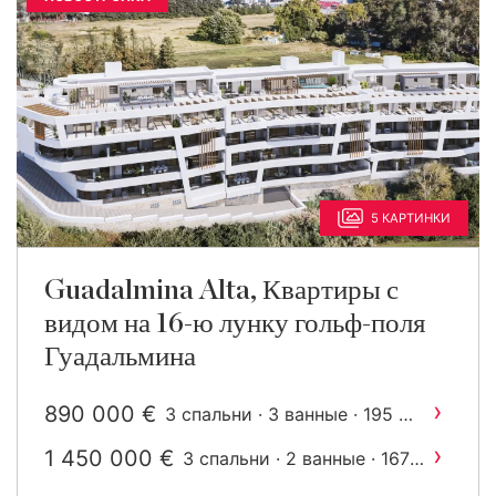
5 КАРТИНКИ
Guadalmina Alta, Квартиры с
видом на 16-ю лунку гольф-поля
Гуадальмина
›
890 000 €
2
3 спальни · 3 ванные · 195 m
построен
›
1 450 000 €
3 спальни · 2 ванные · 167
2
m
построен