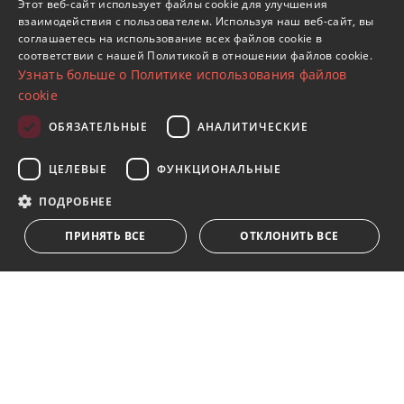
Этот веб-сайт использует файлы cookie для улучшения
взаимодействия с пользователем. Используя наш веб-сайт, вы
SPANISH
соглашаетесь на использование всех файлов cookie в
Подпишитесь на нашу рассылку
соответствии с нашей Политикой в ​​отношении файлов cookie.
FRENCH
Узнать больше о Политике использования файлов
Получайте обновления о недвижимости, новостях
GERMAN
cookie
и образе жизни в Марбелье
RUSSIAN
ОБЯЗАТЕЛЬНЫЕ
АНАЛИТИЧЕСКИЕ
Подписаться
ЦЕЛЕВЫЕ
ФУНКЦИОНАЛЬНЫЕ
Я принимаю
политика конфиденциальности
ПОДРОБНЕЕ
Мы ставим Вас в известность о том, что все личные
ПРИНЯТЬ ВСЕ
ОТКЛОНИТЬ ВСЕ
данные, указанные в анкете,
...Развернуть