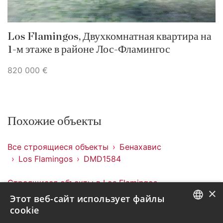
Los Flamingos, Двухкомнатная квартира на
1-м этаже в районе Лос-Фламингос
820 000 €
Похожие объекты
Все строящиеся объекты
Бенахавис
Los Flamingos
DMD1584
Строящиеся объекты в Los Flamingos
×
Строящиеся объекты в Бенахавис
Этот веб-сайт использует файлы
cookie
ENGLISH