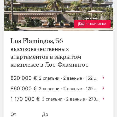
10 КАРТИНКИ
Los Flamingos, 56
высококачественных
апартаментов в закрытом
комплексе в Лос-Фламингос
›
820 000 €
2
2 спальни · 2 ванные · 152 m
построен
›
860 000 €
2
2 спальни · 2 ванные · 129 m
построен
›
1 170 000 €
3 спальни · 2 ванные · 273
2
m
построен
›
1 370 000 €
3 спальни · 2 ванные · 237
От
До
2
m
построен