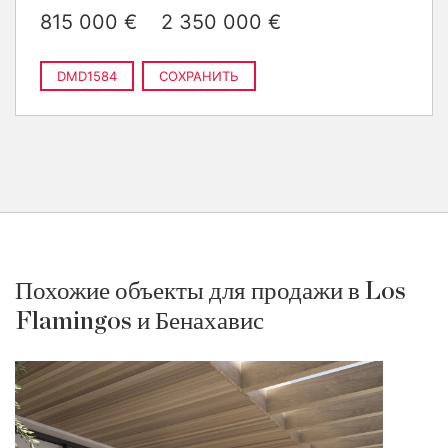
›
1 690 510 €
3 спальни · 2 ванные · 336
815 000 €
2 350 000 €
2
m
построен
›
2 350 000 €
3 спальни · 2 ванные · 358
2
m
построен
DMD1584
СОХРАНИТЬ
Похожие объекты для продажи в Los
Flamingos и Бенахавис