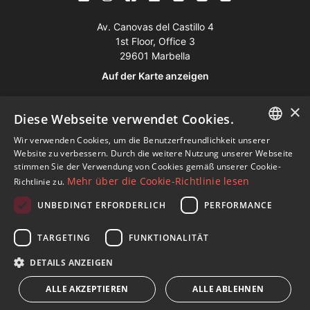
Av. Canovas del Castillo 4
1st Floor, Office 3
29601 Marbella
Auf der Karte anzeigen
×
Tel:
+34 952 765 138
Diese Webseite verwendet Cookies.
Mob:
+34 601 636 766
Wir verwenden Cookies, um die Benutzerfreundlichkeit unserer
ENGLISH
Website zu verbessern. Durch die weitere Nutzung unserer Webseite
Whatsapp:
+34 952 765 138
stimmen Sie der Verwendung von Cookies gemäß unserer Cookie-
SPANISH
info@dmproperties.com
Mehr über die Cookie-Richtlinie lesen
Richtlinie zu.
www.dmproperties.com
FRENCH
UNBEDINGT ERFORDERLICH
PERFORMANCE
GERMAN
© Copyright 1989 - 2026 Diana Morales Properties Knight
TARGETING
FUNKTIONALITÄT
RUSSIAN
Frank ·
Bedingungen für die Nutzung der Website
· Webdesign
DETAILS ANZEIGEN
& SEO
Inmoba Networks
ALLE AKZEPTIEREN
ALLE ABLEHNEN