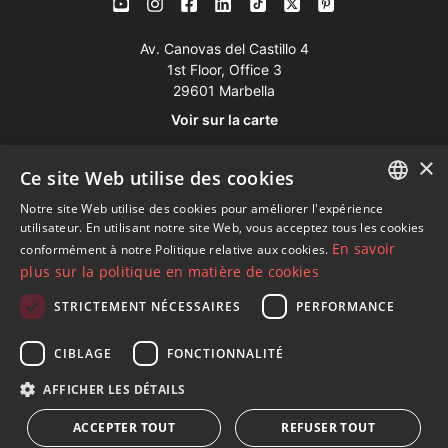
Av. Canovas del Castillo 4
1st Floor, Office 3
29601 Marbella
Voir sur la carte
×
Ce site Web utilise des cookies
Tél:
+34 952 765 138
Mob:
+34 601 636 766
Notre site Web utilise des cookies pour améliorer l'expérience
ENGLISH
utilisateur. En utilisant notre site Web, vous acceptez tous les cookies
Whatsapp:
+34 952 765 138
En savoir
conformément à notre Politique relative aux cookies.
SPANISH
info@dmproperties.com
plus sur la politique en matière de cookies
FRENCH
www.dmproperties.com
STRICTEMENT NÉCESSAIRES
PERFORMANCE
GERMAN
© Copyright 1989 - 2026 Diana Morales Properties Knight
CIBLAGE
FONCTIONNALITÉ
RUSSIAN
Frank ·
Termes et conditions d'utilisation du site Web
· Design
AFFICHER LES DÉTAILS
Web et référencement
Inmoba Networks
ACCEPTER TOUT
REFUSER TOUT