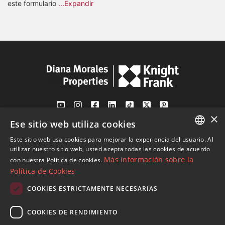
este formulario
...Expandir
×
Ese sitio web utiliza cookies
Av. Canovas del Castillo 4
1st Floor, Office 3
Este sitio web usa cookies para mejorar la experiencia del usuario. Al
ENGLISH
29601 Marbella
utilizar nuestro sitio web, usted acepta todas las cookies de acuerdo
Más información sobre la
con nuestra Política de cookies.
Ver en mapa
SPANISH
Política de Cookies
FRENCH
COOKIES ESTRICTAMENTE NECESARIAS
Tel:
+34 952 765 138
GERMAN
Mob:
+34 601 636 766
COOKIES DE RENDIMIENTO
RUSSIAN
Whatsapp:
+34 952 765 138