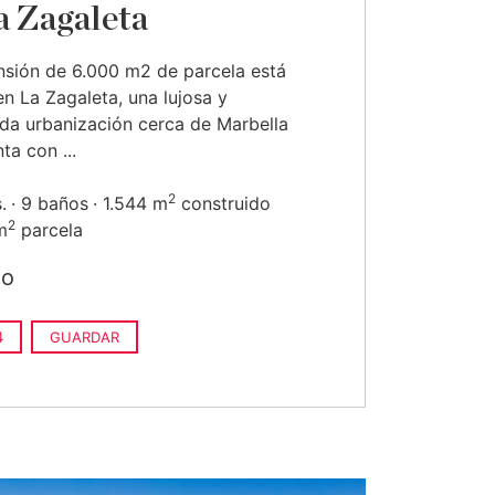
a Zagaleta
sión de 6.000 m2 de parcela está
en La Zagaleta, una lujosa y
ada urbanización cerca de Marbella
ta con ...
2
.
9 baños
1.544 m
construido
2
m
parcela
do
4
GUARDAR