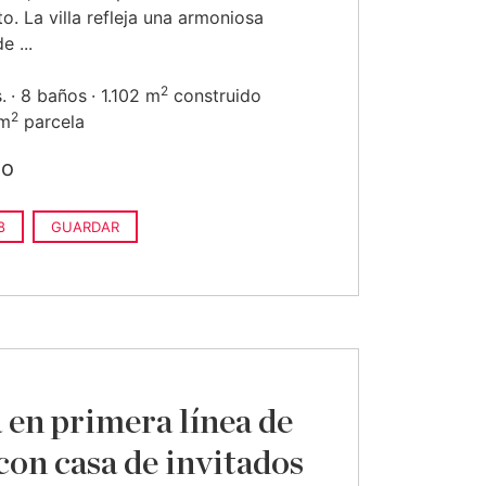
to. La villa refleja una armoniosa
e ...
2
.
8 baños
1.102 m
construido
2
 m
parcela
do
8
GUARDAR
a en primera línea de
 con casa de invitados