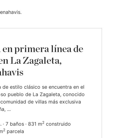
Benahavis.
a en primera línea de
 en La Zagaleta,
havis
a de estilo clásico se encuentra en el
oso pueblo de La Zagaleta, conocido
comunidad de villas más exclusiva
, ...
2
.
7 baños
831 m
construido
2
 m
parcela