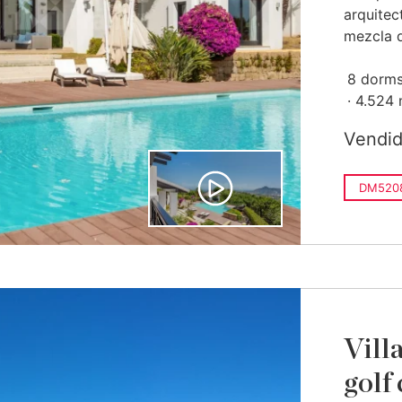
arquitec
mezcla d
8 dorms
4.524
Vendi
DM520
Vill
golf