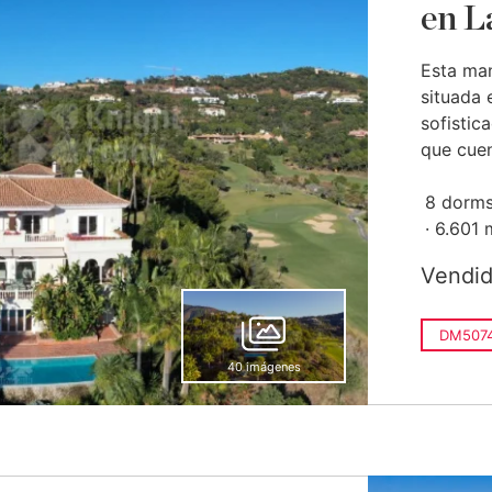
en L
Esta man
situada 
sofistic
que cuen
8 dorms
6.601 
Vendi
DM507
40 imágenes