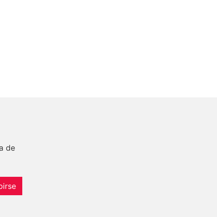
a de
birse