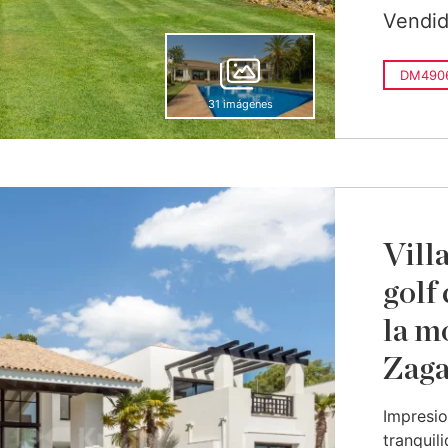
Vendi
DM490
31 imágenes
Vill
golf 
la m
Zaga
Impresio
tranquil