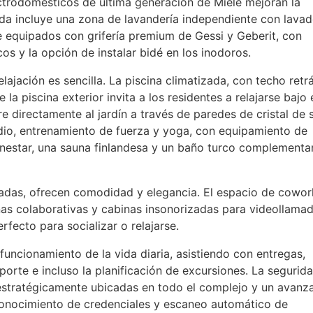
ctrodomésticos de última generación de Miele mejoran la
enda incluye una zona de lavandería independiente con lava
 equipados con grifería premium de Gessi y Geberit, con
os y la opción de instalar bidé en los inodoros.
elajación es sencilla. La piscina climatizada, con techo retrá
 la piscina exterior invita a los residentes a relajarse bajo 
re directamente al jardín a través de paredes de cristal de 
dio, entrenamiento de fuerza y yoga, con equipamiento de
nestar, una sauna finlandesa y un baño turco complementa
das, ofrecen comodidad y elegancia. El espacio de cowor
onas colaborativas y cabinas insonorizadas para videollamad
rfecto para socializar o relajarse.
funcionamiento de la vida diaria, asistiendo con entregas,
porte e incluso la planificación de excursiones. La segurid
 estratégicamente ubicadas en todo el complejo y un avanz
conocimiento de credenciales y escaneo automático de