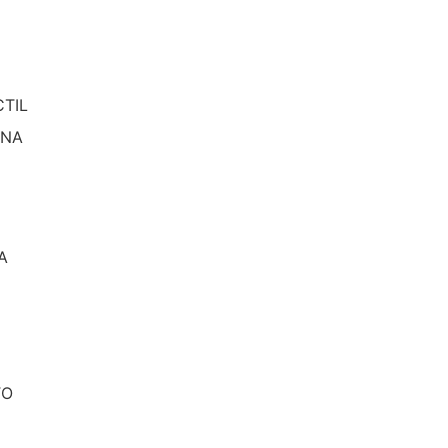
TIL
INA
A
TO