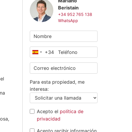
Mariano
Beristain
+34 952 765 138
WhatsApp
+34
España
+34
el
Para esta propiedad, me
interesa:
una
Acepto el
política de
iosa,
privacidad
Acepto recibir información