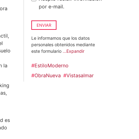
por e-mail.
dora
ENVIAR
ctil,
Le informamos que los datos
el
personales obtenidos mediante
suelo
este formulario
...Expandir
n la
#
EstiloModerno
#
ObraNueva
#
Vistasalmar
king
as,
ad es
ado