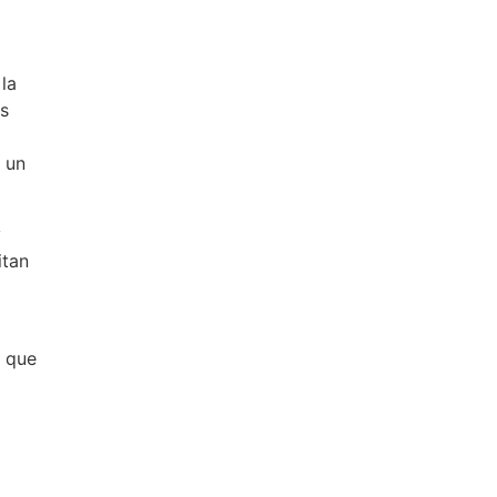
la
as
n un
y
itan
o que