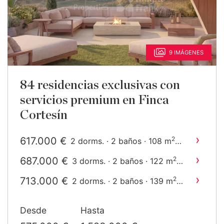
9 IMÁGENES
84 residencias exclusivas con
servicios premium en Finca
Cortesín
›
617.000 €
2
2 dorms. · 2 baños · 108 m
construido
›
687.000 €
2
3 dorms. · 2 baños · 122 m
construido
›
713.000 €
2
2 dorms. · 2 baños · 139 m
construido
›
784.000 €
2
3 dorms. · 2 baños · 143 m
Desde
Hasta
construido
›
1.011.000 €
2
2 dorms. · 2 baños · 155 m