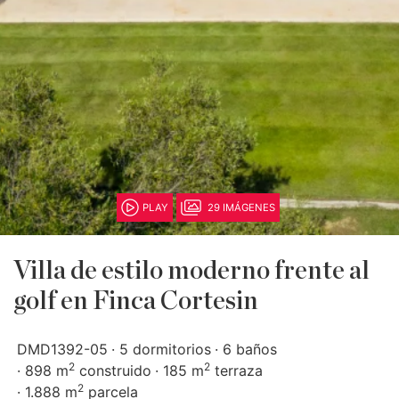
PLAY
29 IMÁGENES
Villa de estilo moderno frente al
golf en Finca Cortesin
DMD1392-05
5 dormitorios
6 baños
2
2
898 m
construido
185 m
terraza
2
1.888 m
parcela