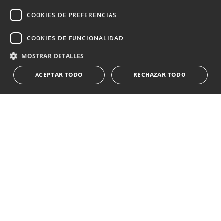
estilo de vida de Marbella
COOKIES DE PREFERENCIAS
Suscribirse
COOKIES DE FUNCIONALIDAD
Acepto el
política de privacidad
MOSTRAR DETALLES
Le informamos que los datos personales obtenidos mediante
ACEPTAR TODO
RECHAZAR TODO
este formulario
...Expandir
Av. Canovas del Castillo 4
1st Floor, Office 3
29601 Marbella