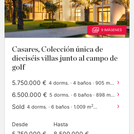
9 IMÁGENES
Casares, Colección única de
dieciséis villas junto al campo de
golf
›
5.750.000 €
2
4 dorms. · 4 baños · 905 m
construido
›
6.500.000 €
2
5 dorms. · 6 baños · 898 m
construido
›
Sold
2
4 dorms. · 6 baños · 1.009 m
construido
›
8.700.000 €
2
5 dorms. · 6 baños · 1.103 m
Desde
Hasta
construido
›
8.700.000 €
6 dorms. · 8 baños · 1.034
5.750.000 €
8.500.000 €