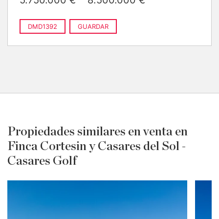
2
m
construido
DMD1392
GUARDAR
Propiedades similares en venta en
Finca Cortesin y Casares del Sol -
Casares Golf