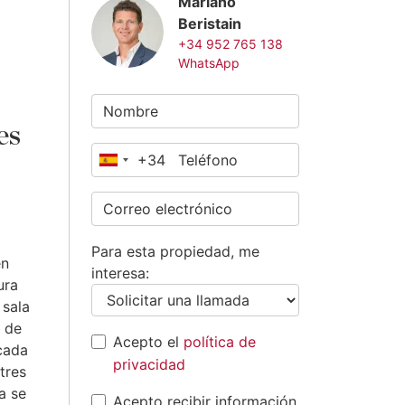
Mariano
Beristain
+34 952 765 138
WhatsApp
es
+34
España
+34
Para esta propiedad, me
en
interesa:
ura
 sala
r de
Acepto el
política de
 cada
privacidad
tres
a se
Acepto recibir información