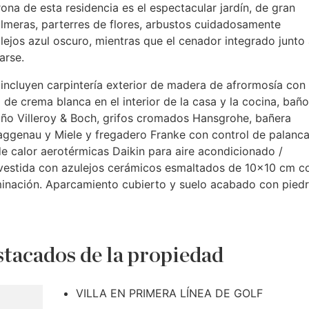
orona de esta residencia es el espectacular jardín, de gran
meras, parterres de flores, arbustos cuidadosamente
ejos azul oscuro, mientras que el cenador integrado junto 
arse.
 incluyen carpintería exterior de madera de afrormosía con
a de crema blanca en el interior de la casa y la cocina, baño
ño Villeroy & Boch, grifos cromados Hansgrohe, bañera
ggenau y Miele y fregadero Franke con control de palanc
e calor aerotérmicas Daikin para aire acondicionado /
revestida con azulejos cerámicos esmaltados de 10×10 cm c
uminación. Aparcamiento cubierto y suelo acabado con pied
tacados de la propiedad
VILLA EN PRIMERA LÍNEA DE GOLF