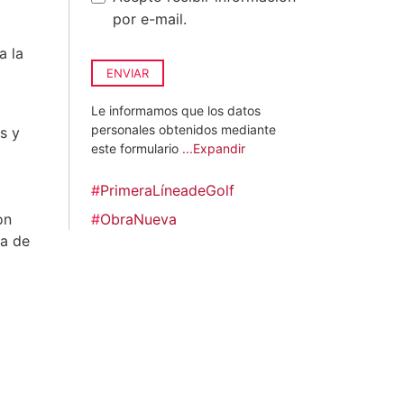
por e-mail.
a la
ENVIAR
Le informamos que los datos
personales obtenidos mediante
s y
este formulario
...Expandir
a
#
PrimeraLíneadeGolf
on
#
ObraNueva
ra de