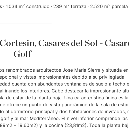
2
2
2
s
1.034 m
construido
239 m
terraza
2.520 m
parcela
 Cortesin, Casares del Sol - Casar
Golf
los renombrados arquitectos Jose Maria Sierra y situada en
epcional y vistas impresionantes debido a su privilegiada
piedad cuenta con abundantes ventanales de suelo a techo 
al inunde los interiores. Cabe destacar la impresionante alt
la de estar de la planta baja. Una característica única es la
que ofrece un punto de vista panorámico de la sala de esta
ado al dormitorio principal y dos habitaciones de invitados,
olf y al mar Mediterráneo. El nivel inferior comprende las 
0,89m2 – 19,60m2) y la cocina (23,81m2). Toda la planta baj