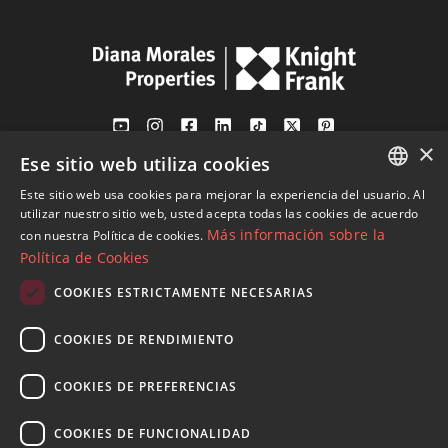
×
Ese sitio web utiliza cookies
Av. Canovas del Castillo 4
1st Floor, Office 3
Este sitio web usa cookies para mejorar la experiencia del usuario. Al
ENGLISH
29601 Marbella
utilizar nuestro sitio web, usted acepta todas las cookies de acuerdo
Más información sobre la
con nuestra Política de cookies.
Ver en mapa
SPANISH
Política de Cookies
FRENCH
COOKIES ESTRICTAMENTE NECESARIAS
Tel:
+34 952 765 138
GERMAN
Mob:
+34 601 636 766
COOKIES DE RENDIMIENTO
RUSSIAN
Whatsapp:
+34 952 765 138
info@dmproperties.com
COOKIES DE PREFERENCIAS
www.dmproperties.com
COOKIES DE FUNCIONALIDAD