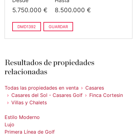
Desde
Hasta
construido
›
8.700.000 €
6 dorms. · 8 baños · 1.034
5.750.000 €
8.500.000 €
2
m
construido
DMD1392
GUARDAR
Resultados de propiedades
relacionadas
Todas las propiedades en venta
Casares
Casares del Sol - Casares Golf
Finca Cortesin
Villas y Chalets
Estilo Moderno
Lujo
Primera Línea de Golf