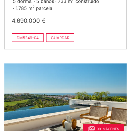
5 dorms.
5 baños
733 m
construido
2
1.785 m
parcela
4.690.000 €
DM5249-04
GUARDAR
39 IMÁGENES