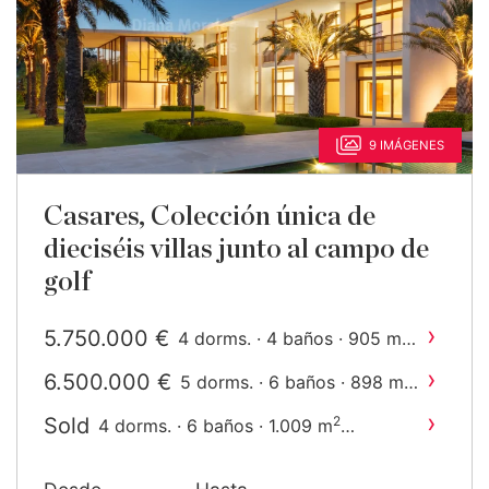
9 IMÁGENES
Casares, Colección única de
dieciséis villas junto al campo de
golf
›
5.750.000 €
2
4 dorms. · 4 baños · 905 m
construido
›
6.500.000 €
2
5 dorms. · 6 baños · 898 m
construido
›
Sold
2
4 dorms. · 6 baños · 1.009 m
construido
›
8.700.000 €
2
5 dorms. · 6 baños · 1.103 m