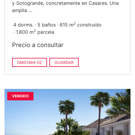
y Sotogrande, concretamente en Casares. Una
amplia ...
2
4 dorms.
5 baños
615 m
construido
2
1.800 m
parcela
Precio a consultar
DMD1494-02
GUARDAR
VENDIDO