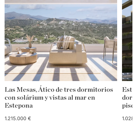
Las Mesas, Ático de tres dormitorios
Este
con solárium y vistas al mar en
dormi
Estepona
pisc
1.215.000 €
1.028