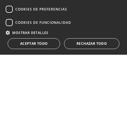
estilo de vida de Marbella
COOKIES DE PREFERENCIAS
Suscribirse
COOKIES DE FUNCIONALIDAD
Acepto el
política de privacidad
MOSTRAR DETALLES
Le informamos que los datos personales obtenidos mediante
ACEPTAR TODO
RECHAZAR TODO
este formulario
...Expandir
Av. Canovas del Castillo 4
1st Floor, Office 3