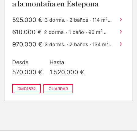
a la montaña en Estepona
›
595.000 €
2
3 dorms. · 2 baños · 114 m
construido
›
610.000 €
2
2 dorms. · 1 baño · 96 m
construido
›
970.000 €
2
3 dorms. · 2 baños · 134 m
construido
›
1.215.000 €
2
3 dorms. · 2 baños · 113 m
Desde
Hasta
construido
570.000 €
1.520.000 €
DMD1622
GUARDAR