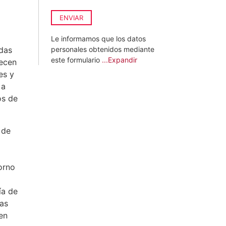
ENVIAR
Le informamos que los datos
ndas
personales obtenidos mediante
este formulario
...Expandir
recen
es y
 a
os de
 de
orno
ía de
das
yen