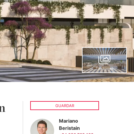
7 imágenes
n
GUARDAR
Mariano
Beristain