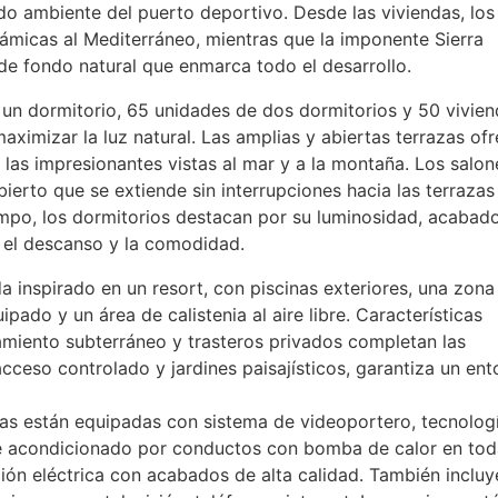
ado ambiente del puerto deportivo. Desde las viviendas, los
rámicas al Mediterráneo, mientras que la imponente Sierra
de fondo natural que enmarca todo el desarrollo.
un dormitorio, 65 unidades de dos dormitorios y 50 vivie
aximizar la luz natural. Las amplias y abiertas terrazas of
r las impresionantes vistas al mar y a la montaña. Los salon
erto que se extiende sin interrupciones hacia las terrazas
empo, los dormitorios destacan por su luminosidad, acabad
a el descanso y la comodidad.
 inspirado en un resort, con piscinas exteriores, una zona
pado y un área de calistenia al aire libre. Características
miento subterráneo y trasteros privados completan las
eso controlado y jardines paisajísticos, garantiza un ent
ndas están equipadas con sistema de videoportero, tecnolog
ire acondicionado por conductos con bomba de calor en to
ación eléctrica con acabados de alta calidad. También inclu