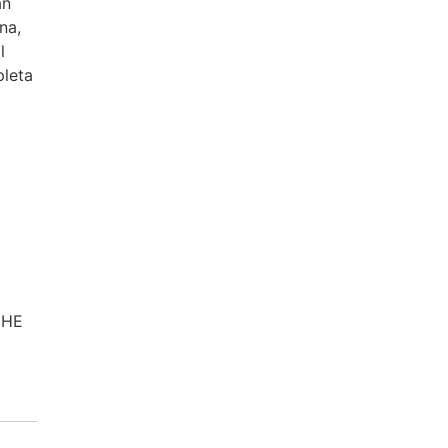
án
na,
l
pleta
CHE