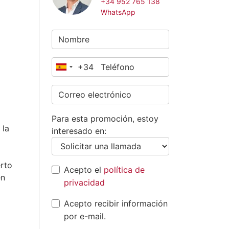
+34 952 765 138
WhatsApp
+34
España
+34
Para esta promoción, estoy
 la
interesado en:
erto
Acepto el
política de
en
privacidad
Acepto recibir información
por e-mail.