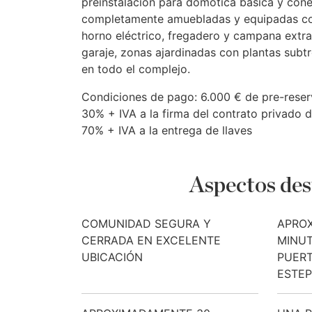
preinstalación para domótica básica y conex
completamente amuebladas y equipadas con l
horno eléctrico, fregadero y campana extra
garaje, zonas ajardinadas con plantas subt
en todo el complejo.
Condiciones de pago: 6.000 € de pre-reser
30% +
IVA
a la firma del contrato privado
70% +
IVA
a la entrega de llaves
Aspectos des
COMUNIDAD SEGURA Y
APRO
CERRADA EN EXCELENTE
MINUT
UBICACIÓN
PUERT
ESTE