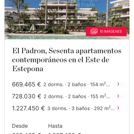
10 IMÁGENES
El Padron, Sesenta apartamentos
contemporáneos en el Este de
Estepona
›
669.465 €
2
2 dorms. · 2 baños · 154 m
construido
›
728.030 €
2
2 dorms. · 2 baños · 155 m
construido
›
1.227.450 €
2
3 dorms. · 3 baños · 292 m
construido
Desde
Hasta