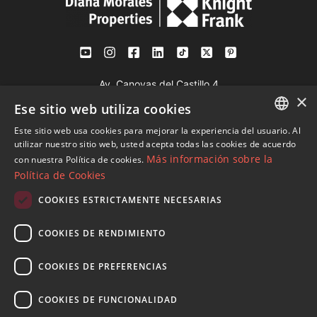
Av. Canovas del Castillo 4
×
1st Floor, Office 3
Ese sitio web utiliza cookies
29601 Marbella
Este sitio web usa cookies para mejorar la experiencia del usuario. Al
Ver en mapa
ENGLISH
utilizar nuestro sitio web, usted acepta todas las cookies de acuerdo
Más información sobre la
con nuestra Política de cookies.
SPANISH
Política de Cookies
Tel:
+34 952 765 138
FRENCH
Mob:
+34 601 636 766
COOKIES ESTRICTAMENTE NECESARIAS
GERMAN
Whatsapp:
+34 952 765 138
COOKIES DE RENDIMIENTO
info@dmproperties.com
RUSSIAN
www.dmproperties.com
COOKIES DE PREFERENCIAS
© Copyright 1989 - 2026 Diana Morales Properties Knight
COOKIES DE FUNCIONALIDAD
Frank ·
Términos y condiciones de uso del sitio web
· Diseño