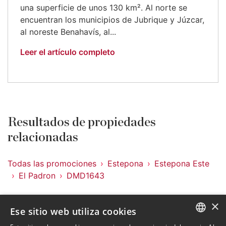
una superficie de unos 130 km². Al norte se
encuentran los municipios de Jubrique y Júzcar,
al noreste Benahavís, al...
Leer el artículo completo
Resultados de propiedades
relacionadas
Todas las promociones
Estepona
Estepona Este
El Padron
DMD1643
Promociones en El Padron
×
Ese sitio web utiliza cookies
Promociones en Estepona Este
Promociones en Estepona