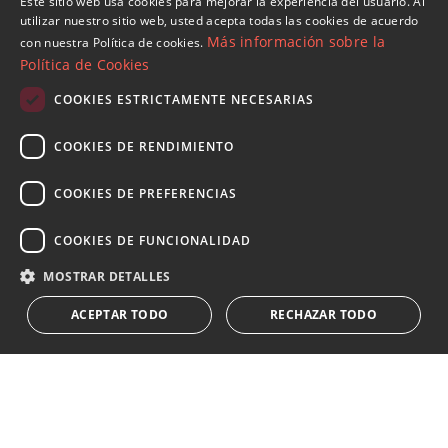
Este sitio web usa cookies para mejorar la experiencia del usuario. Al
ENGLISH
utilizar nuestro sitio web, usted acepta todas las cookies de acuerdo
Más información sobre la
con nuestra Política de cookies.
SPANISH
Política de Cookies
FRENCH
COOKIES ESTRICTAMENTE NECESARIAS
Suscribase a nuestro Newsletter
GERMAN
Reciba novedades sobre propiedades , actualidad y
COOKIES DE RENDIMIENTO
RUSSIAN
estilo de vida de Marbella
COOKIES DE PREFERENCIAS
Suscribirse
COOKIES DE FUNCIONALIDAD
Acepto el
política de privacidad
MOSTRAR DETALLES
Le informamos que los datos personales obtenidos mediante
ACEPTAR TODO
RECHAZAR TODO
este formulario
...Expandir