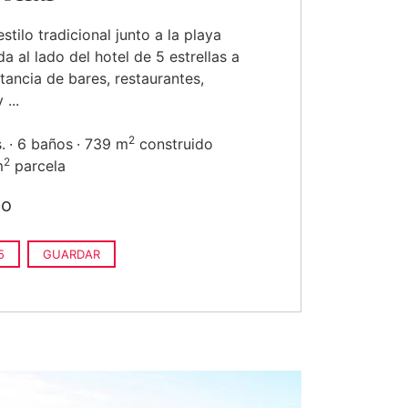
estilo tradicional junto a la playa
da al lado del hotel de 5 estrellas a
tancia de bares, restaurantes,
 ...
2
.
6 baños
739 m
construido
2
m
parcela
do
5
GUARDAR