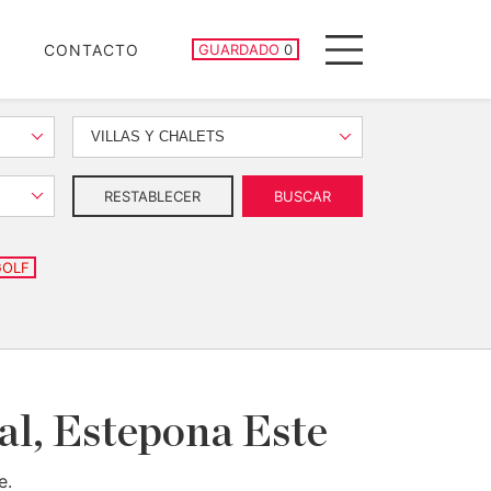
PROPIEDADES GUARDADAS
CONTACTO
GUARDADO
0
Menu
VILLAS Y CHALETS
RESTABLECER
BUSCAR
GOLF
nal, Estepona Este
e.