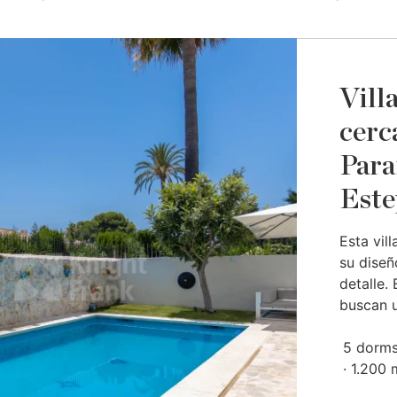
Vill
cerca
Para
Este
Esta vil
su diseñ
detalle.
buscan u
5 dorms
1.200 