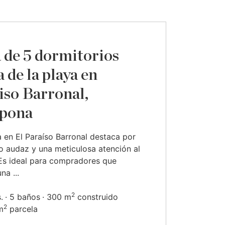
a de 5 dormitorios
 de la playa en
iso Barronal,
pona
la en El Paraíso Barronal destaca por
o audaz y una meticulosa atención al
 Es ideal para compradores que
na ...
2
.
5 baños
300 m
construido
2
m
parcela