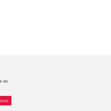
a de
birse