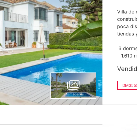
Villa de 
construi
poca dis
tiendas y
6 dorms
1.610 
Vendi
DM355
34 imágenes