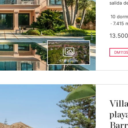
salida d
10 dorm
7.415 
13.500
DM1135
47 imágenes
Villa
play
Barr