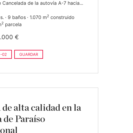
e Cancelada de la autovía A-7 hacia...
2
s.
9 baños
1.070 m
construido
2
m
parcela
.000 €
-02
GUARDAR
 de alta calidad en la
a de Paraíso
onal