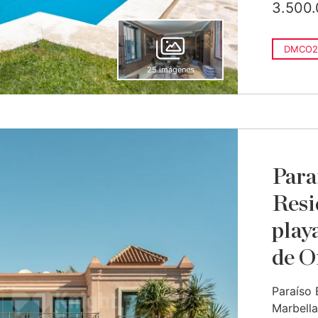
3.500.
DMCO2
25 imágenes
Para
Resi
play
de O
Paraíso 
Marbella