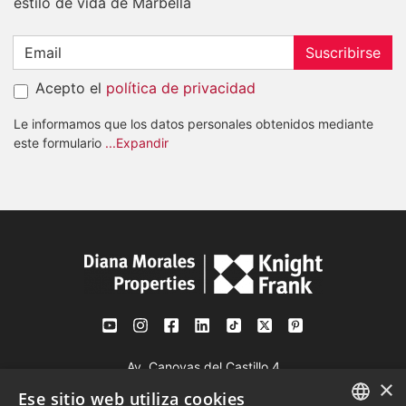
estilo de vida de Marbella
Suscribirse
Acepto el
política de privacidad
Le informamos que los datos personales obtenidos mediante
este formulario
...Expandir
Av. Canovas del Castillo 4
×
1st Floor, Office 3
Ese sitio web utiliza cookies
29601 Marbella