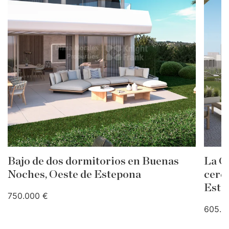
Bajo de dos dormitorios en Buenas
La G
Noches, Oeste de Estepona
cerca
Este
750.000 €
605.0