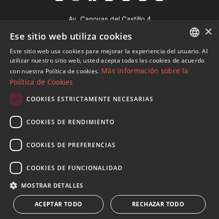
Av. Canovas del Castillo 4
×
1st Floor, Office 3
Ese sitio web utiliza cookies
29601 Marbella
Este sitio web usa cookies para mejorar la experiencia del usuario. Al
Ver en mapa
ENGLISH
utilizar nuestro sitio web, usted acepta todas las cookies de acuerdo
Más información sobre la
con nuestra Política de cookies.
SPANISH
Política de Cookies
Tel:
+34 952 765 138
FRENCH
Mob:
+34 601 636 766
COOKIES ESTRICTAMENTE NECESARIAS
GERMAN
Whatsapp:
+34 952 765 138
COOKIES DE RENDIMIENTO
info@dmproperties.com
RUSSIAN
www.dmproperties.com
COOKIES DE PREFERENCIAS
© Copyright 1989 - 2026 Diana Morales Properties Knight
COOKIES DE FUNCIONALIDAD
Frank ·
Términos y condiciones de uso del sitio web
· Diseño
MOSTRAR DETALLES
Web & SEO
Inmoba Networks
ACEPTAR TODO
RECHAZAR TODO