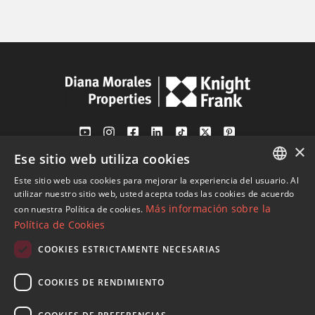
×
Ese sitio web utiliza cookies
Av. Canovas del Castillo 4
1st Floor, Office 3
Este sitio web usa cookies para mejorar la experiencia del usuario. Al
ENGLISH
29601 Marbella
utilizar nuestro sitio web, usted acepta todas las cookies de acuerdo
Más información sobre la
con nuestra Política de cookies.
Ver en mapa
SPANISH
Política de Cookies
FRENCH
COOKIES ESTRICTAMENTE NECESARIAS
Tel:
+34 952 765 138
GERMAN
Mob:
+34 601 636 766
COOKIES DE RENDIMIENTO
RUSSIAN
Whatsapp:
+34 952 765 138
info@dmproperties.com