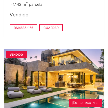
2
1.142 m
parcela
Vendido
DM4836-166
GUARDAR
VENDIDO
38 IMÁGENES