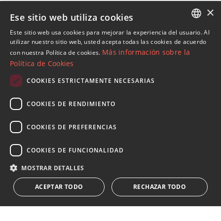
Propiedades en Nueva Andalucia
×
Ese sitio web utiliza cookies
Propiedades en Marbella (Todo)
Villas y Chalets en La Cerquilla
Este sitio web usa cookies para mejorar la experiencia del usuario. Al
ENGLISH
utilizar nuestro sitio web, usted acepta todas las cookies de acuerdo
Más información sobre la
con nuestra Política de cookies.
SPANISH
Política de Cookies
FRENCH
COOKIES ESTRICTAMENTE NECESARIAS
Suscribase a nuestro Newsletter
GERMAN
Reciba novedades sobre propiedades , actualidad y
COOKIES DE RENDIMIENTO
RUSSIAN
estilo de vida de Marbella
COOKIES DE PREFERENCIAS
Suscribirse
COOKIES DE FUNCIONALIDAD
Acepto el
política de privacidad
MOSTRAR DETALLES
Le informamos que los datos personales obtenidos mediante
ACEPTAR TODO
RECHAZAR TODO
este formulario
...Expandir