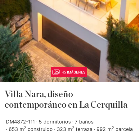
45 IMÁGENES
Villa Nara, diseño
contemporáneo en La Cerquilla
DM4872-111
5 dormitorios
7 baños
2
2
2
653 m
construido
323 m
terraza
992 m
parcela