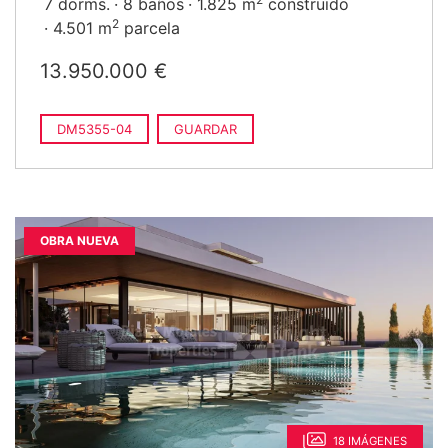
7 dorms.
8 baños
1.825 m
construido
2
4.501 m
parcela
13.950.000 €
DM5355-04
GUARDAR
OBRA NUEVA
18 IMÁGENES