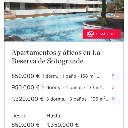
11 IMÁGENES
Apartamentos y áticos en La
Reserva de Sotogrande
›
850.000 €
2
1 dorm. · 1 baño · 158 m
construido
›
950.000 €
2
2 dorms. · 2 baños · 133 m
construido
›
1.320.000 €
2
3 dorms. · 3 baños · 195 m
construido
›
1.350.000 €
2
3 dorms. · 3 baños · 195 m
Desde
Hasta
construido
850.000 €
1.350.000 €