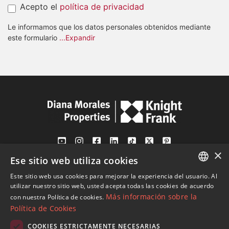
Acepto el
política de privacidad
Le informamos que los datos personales obtenidos mediante
este formulario
...Expandir
×
Ese sitio web utiliza cookies
Av. Canovas del Castillo 4
1st Floor, Office 3
Este sitio web usa cookies para mejorar la experiencia del usuario. Al
ENGLISH
29601 Marbella
utilizar nuestro sitio web, usted acepta todas las cookies de acuerdo
Más información sobre la
con nuestra Política de cookies.
Ver en mapa
SPANISH
Política de Cookies
FRENCH
COOKIES ESTRICTAMENTE NECESARIAS