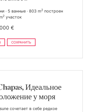
2
ьни
5 ванные
803 m
построен
2
 m
участок
 000 €
4
СОХРАНИТЬ
Chapas, Идеальное
оложение у моря
tsune сочетает в себе редкое