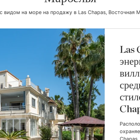
с видом на море на продажу в Las Chapas, Восточная 
Las 
энер
вилл
сред
стил
Cha
Располо
охраняе
Chapas, 