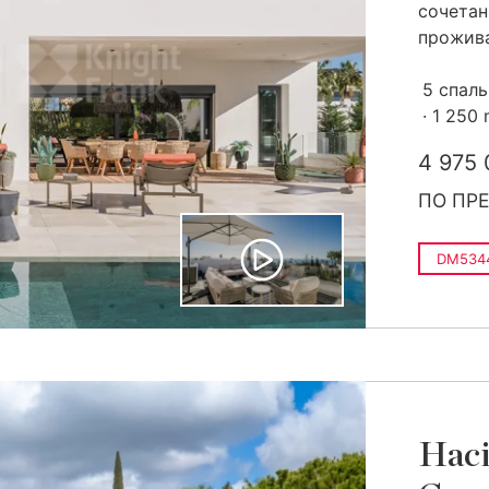
сочетан
прожив
5 спал
1 250
4 975 
ПО ПР
DM534
Haci