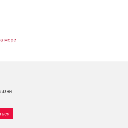
на море
жизни
ться