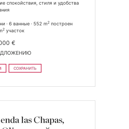
ие спокойствия, стиля и удобства
ания
2
ьни
6 ванные
552 m
построен
2
 m
участок
000 €
ЕДЛОЖЕНИЮ
4
СОХРАНИТЬ
enda las Chapas,