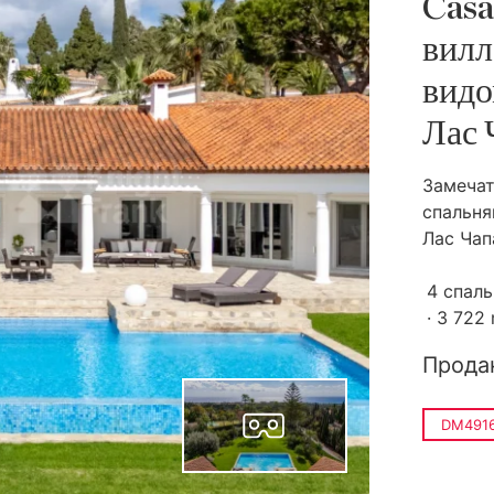
Casa
вилл
видо
Лас 
Замечат
спальня
Лас Чапа
4 спал
3 722
Прода
DM4916