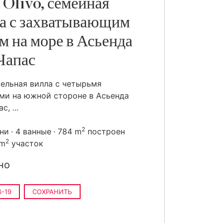
 Olivo, семейная
а с захватывающим
м на море в Асьенда
Чапас
ельная вилла с четырьмя
ми на южной стороне в Асьенда
с, ...
2
ьни
4 ванные
784 m
построен
2
 m
участок
но
-19
СОХРАНИТЬ