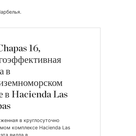
Марбелья.
Chapas 16,
гоэффективная
а в
иземноморском
е в Hacienda Las
pas
женная в круглосуточно
мом комплексе Hacienda Las
эта вилла в ...