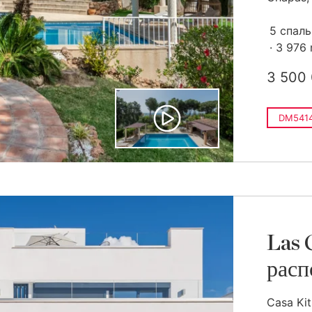
5 спал
3 976
3 500
DM541
Las 
расп
Casa Ki