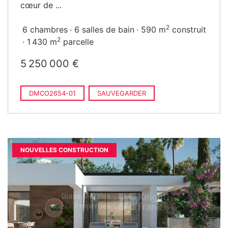
cœur de ...
2
6 chambres
6 salles de bain
590 m
construit
2
1 430 m
parcelle
5 250 000 €
DMCO2654-01
SAUVEGARDER
NOUVELLES CONSTRUCTION