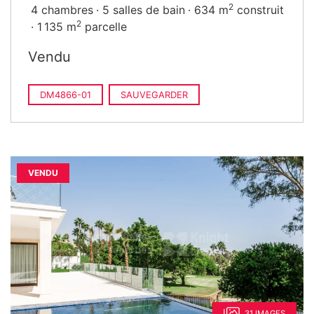
2
4 chambres
5 salles de bain
634 m
construit
2
1 135 m
parcelle
Vendu
DM4866-01
SAUVEGARDER
VENDU
31 IMAGES