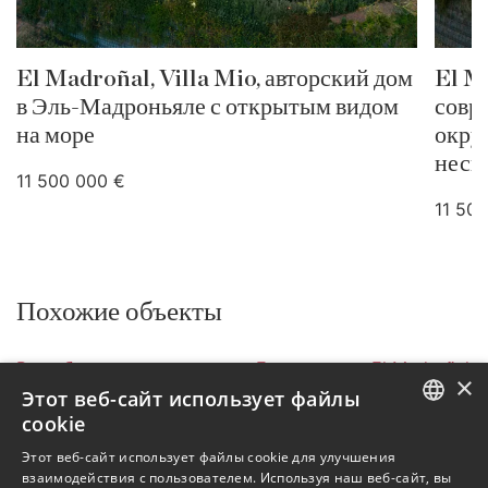
El Madroñal, Villa Mio, авторский дом
El M
в Эль-Мадроньяле с открытым видом
совр
на море
окру
неск
11 500 000 €
11 50
Похожие объекты
Все объекты на продажу
Бенахавис
El Madroñal
×
Виллы
DM5298-01
Этот веб-сайт использует файлы
cookie
Объекты в El Madroñal
ENGLISH
Этот веб-сайт использует файлы cookie для улучшения
Объекты в Бенахавис
взаимодействия с пользователем. Используя наш веб-сайт, вы
SPANISH