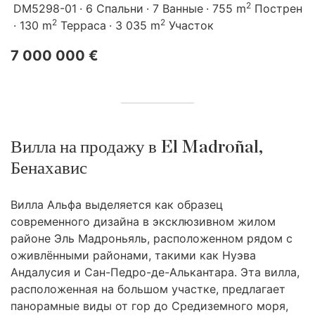
2
DM5298-01
6 Спальни
7 Ванные
755 m
Пострен
2
2
130 m
Терраса
3 035 m
Участок
7 000 000 €
Вилла на продажу в El Madroñal,
Бенахавис
Вилла Альфа выделяется как образец
современного дизайна в эксклюзивном жилом
районе Эль Мадроньяль, расположенном рядом с
оживлёнными районами, такими как Нуэва
Андалусия и Сан-Педро-де-Алькантара. Эта вилла,
расположенная на большом участке, предлагает
панорамные виды от гор до Средиземного моря,