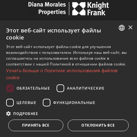
×
Этот веб-сайт использует файлы
cookie
Av. Canovas del Castillo 4
ENGLISH
1st Floor, Office 3
Этот веб-сайт использует файлы cookie для улучшения
взаимодействия с пользователем. Используя наш веб-сайт, вы
29601 Marbella
SPANISH
соглашаетесь на использование всех файлов cookie в
Посмотреть на карте
соответствии с нашей Политикой в ​​отношении файлов cookie.
FRENCH
Узнать больше о Политике использования файлов
GERMAN
cookie
Телефон:
+34 952 765 138
RUSSIAN
Моб:
+34 601 636 766
ОБЯЗАТЕЛЬНЫЕ
АНАЛИТИЧЕСКИЕ
Whatsapp:
+34 952 765 138
ЦЕЛЕВЫЕ
ФУНКЦИОНАЛЬНЫЕ
info@dmproperties.com
ПОДРОБНЕЕ
www.dmproperties.com
ПРИНЯТЬ ВСЕ
ОТКЛОНИТЬ ВСЕ
© Copyright 1989 - 2026 Diana Morales Properties Knight