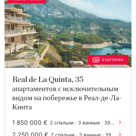
9 КАРТИНКИ
Real de La Quinta, 35
апартаментов с исключительным
видом на побережье в Реал-де-Ла-
Кинта
›
1 850 000 €
2 спальни · 3 ванные · 394
2
m
построен
›
2 250 000 €
2 спальни · 3 ванные · 396