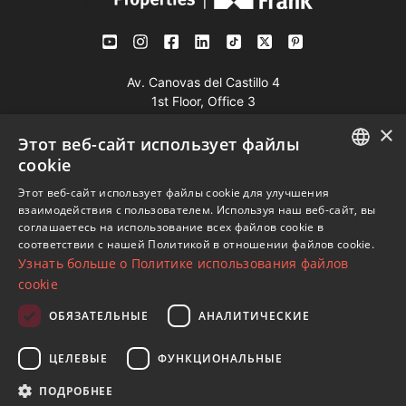
Av. Canovas del Castillo 4
1st Floor, Office 3
29601 Marbella
×
Этот веб-сайт использует файлы
Посмотреть на карте
cookie
ENGLISH
Этот веб-сайт использует файлы cookie для улучшения
Телефон:
+34 952 765 138
взаимодействия с пользователем. Используя наш веб-сайт, вы
SPANISH
Моб:
+34 601 636 766
соглашаетесь на использование всех файлов cookie в
соответствии с нашей Политикой в ​​отношении файлов cookie.
FRENCH
Whatsapp:
+34 952 765 138
Узнать больше о Политике использования файлов
info@dmproperties.com
GERMAN
cookie
www.dmproperties.com
RUSSIAN
ОБЯЗАТЕЛЬНЫЕ
АНАЛИТИЧЕСКИЕ
© Copyright 1989 - 2026 Diana Morales Properties Knight
ЦЕЛЕВЫЕ
ФУНКЦИОНАЛЬНЫЕ
Frank ·
Сайт применяет Правила и условия
· Дизайн сайтов
ПОДРОБНЕЕ
и СЕО
Inmoba Networks