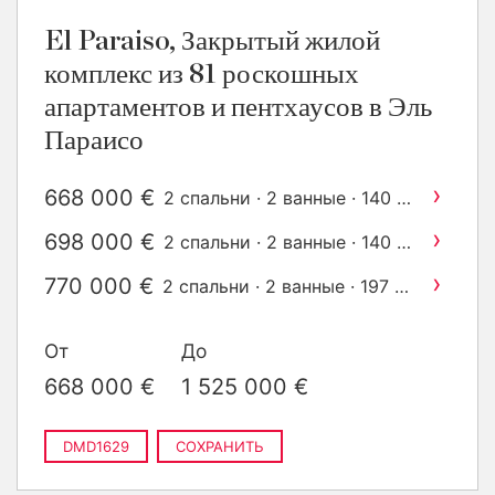
El Paraiso, Закрытый жилой
комплекс из 81 роскошных
апартаментов и пентхаусов в Эль
Параисо
›
668 000 €
2
2 спальни · 2 ванные · 140 m
построен
›
698 000 €
2
2 спальни · 2 ванные · 140 m
построен
›
770 000 €
2
2 спальни · 2 ванные · 197 m
построен
›
950 000 €
2
3 спальни · 2 ванные · 274 m
От
До
построен
›
1 075 000 €
3 спальни · 2 ванные · 214
668 000 €
1 525 000 €
2
m
построен
›
1 405 000 €
3 спальни · 2 ванные · 294
2
m
построен
DMD1629
СОХРАНИТЬ