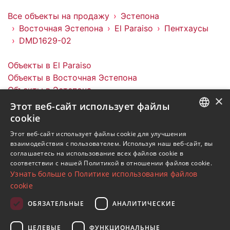
Все объекты на продажу
Эстепона
Восточная Эстепона
El Paraiso
Пентхаусы
DMD1629-02
Объекты в El Paraiso
Объекты в Восточная Эстепона
Объекты в Эстепона
×
Пентхаусы в El Paraiso
Этот веб-сайт использует файлы
cookie
ENGLISH
Этот веб-сайт использует файлы cookie для улучшения
взаимодействия с пользователем. Используя наш веб-сайт, вы
SPANISH
соглашаетесь на использование всех файлов cookie в
Подпишитесь на нашу рассылку
соответствии с нашей Политикой в ​​отношении файлов cookie.
FRENCH
Узнать больше о Политике использования файлов
Получайте обновления о недвижимости, новостях
GERMAN
cookie
и образе жизни в Марбелье
RUSSIAN
ОБЯЗАТЕЛЬНЫЕ
АНАЛИТИЧЕСКИЕ
Подписаться
ЦЕЛЕВЫЕ
ФУНКЦИОНАЛЬНЫЕ