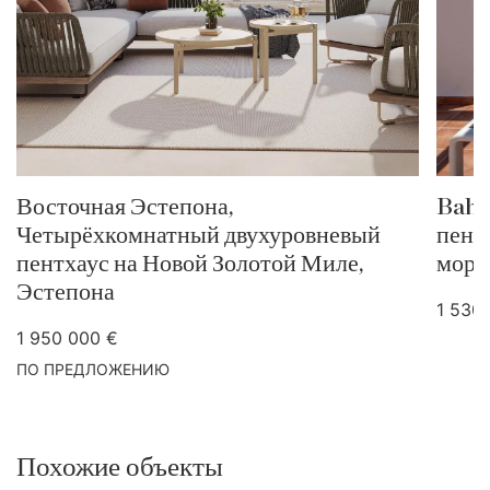
Восточная Эстепона,
Bahí
Четырёхкомнатный двухуровневый
пент
пентхаус на Новой Золотой Миле,
моря
Эстепона
1 530
1 950 000 €
ПО ПРЕДЛОЖЕНИЮ
Похожие объекты