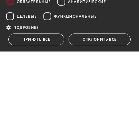
ОБЯЗАТЕЛЬНЫЕ
АНАЛИТИЧЕСКИЕ
Подпишитесь на нашу рассылку
ЦЕЛЕВЫЕ
ФУНКЦИОНАЛЬНЫЕ
Получайте обновления о недвижимости, новостях
и образе жизни в Марбелье
ПОДРОБНЕЕ
ПРИНЯТЬ ВСЕ
ОТКЛОНИТЬ ВСЕ
Подписаться
Я принимаю
политика конфиденциальности
Мы ставим Вас в известность о том, что все личные
данные, указанные в анкете,
...Развернуть