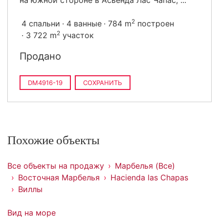
на южной стороне в Асьенда Лас Чапас, ...
2
4 спальни
4 ванные
784 m
построен
2
3 722 m
участок
Продано
DM4916-19
СОХРАНИТЬ
Похожие объекты
Все объекты на продажу
Марбелья (Все)
Восточная Марбелья
Hacienda las Chapas
Виллы
Вид на море