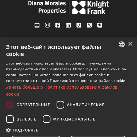
Av. Canovas del Castillo 4
×
1st Floor, Office 3
Этот веб-сайт использует файлы
29601 Marbella
cookie
Посмотреть на карте
ENGLISH
Этот веб-сайт использует файлы cookie для улучшения
взаимодействия с пользователем. Используя наш веб-сайт, вы
SPANISH
соглашаетесь на использование всех файлов cookie в
Телефон:
+34 952 765 138
соответствии с нашей Политикой в ​​отношении файлов cookie.
FRENCH
Узнать больше о Политике использования файлов
Моб:
+34 601 636 766
GERMAN
cookie
Whatsapp:
+34 952 765 138
RUSSIAN
info@dmproperties.com
ОБЯЗАТЕЛЬНЫЕ
АНАЛИТИЧЕСКИЕ
www.dmproperties.com
ЦЕЛЕВЫЕ
ФУНКЦИОНАЛЬНЫЕ
© Copyright 1989 - 2026 Diana Morales Properties Knight
ПОДРОБНЕЕ
Frank ·
Сайт применяет Правила и условия
· Дизайн сайтов