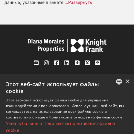
данные, указанные в анкете,
...Развернуть
Av. Canovas del Castillo 4
×
1st Floor, Office 3
Этот веб-сайт использует файлы
29601 Marbella
cookie
Посмотреть на карте
ENGLISH
Этот веб-сайт использует файлы cookie для улучшения
взаимодействия с пользователем. Используя наш веб-сайт, вы
SPANISH
соглашаетесь на использование всех файлов cookie в
Телефон:
+34 952 765 138
соответствии с нашей Политикой в ​​отношении файлов cookie.
FRENCH
Узнать больше о Политике использования файлов
Моб:
+34 601 636 766
GERMAN
cookie
Whatsapp:
+34 952 765 138