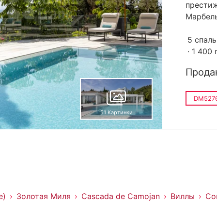
прести
Марбелье
5 спал
1 400
Прода
DM527
51 Картинки
е)
Золотая Миля
Cascada de Camojan
Виллы
Со