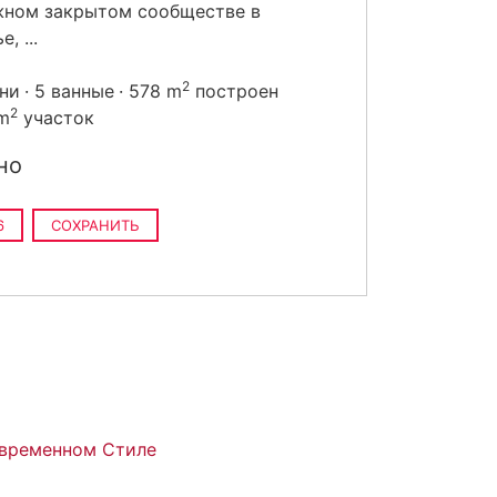
жном закрытом сообществе в
, ...
2
ьни
5 ванные
578 m
построен
2
 m
участок
но
6
СОХРАНИТЬ
временном Стиле