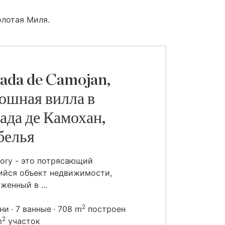
олотая Миля.
ada de Camojan,
ошная вилла в
ада де Камохан,
белья
vory - это потрясающий
ийся объект недвижимости,
женный в ...
2
ьни
7 ванные
708 m
построен
2
m
участок