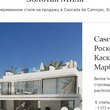
овременном стиле на продажу в Cascada de Camojan, З
Casc
Роск
Каск
Мар
Вилла I
строящ
располо
6 спал
1 177 