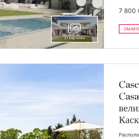
7 800 
DM481
21 Картинки
Casc
Casa
вели
Каск
Располо