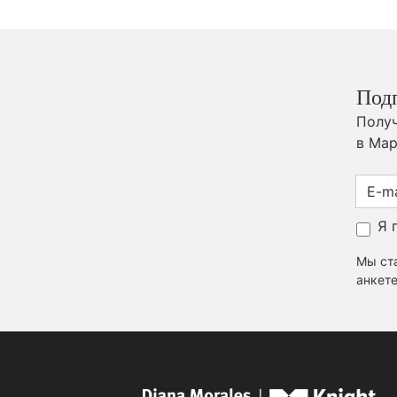
Под
Получ
в Мар
Я 
Мы ста
анкете