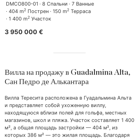
DMCO800-01
8 Спальни
7 Ванные
2
2
404 m
Пострен
150 m
Терраса
2
1 400 m
Участок
3 950 000 €
Вилла на продажу в Guadalmina Alta,
Сан Педро де Алькантара
Вилла Тересита расположена в Гуадальмина Альта
и представляет собой ухоженную виллу,
находящуюся вблизи полей для гольфа, местных
магазинов, школ и пляжа. Участок составляет 1 400
м², а общая площадь застройки — 404 м², из
которых 386 м² — это жилая площадь. Благодаря