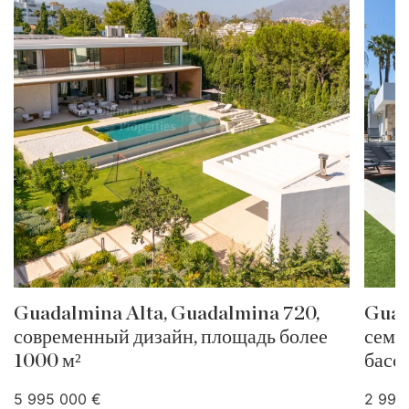
Guadalmina Alta, Guadalmina 720,
Guad
современный дизайн, площадь более
семе
1000 м²
басс
5 995 000 €
2 995