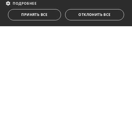
и образе жизни в Марбелье
ПОДРОБНЕЕ
ПРИНЯТЬ ВСЕ
ОТКЛОНИТЬ ВСЕ
Подписаться
Я принимаю
политика конфиденциальности
Мы ставим Вас в известность о том, что все личные
данные, указанные в анкете,
...Развернуть
Av. Canovas del Castillo 4
1st Floor, Office 3
29601 Marbella