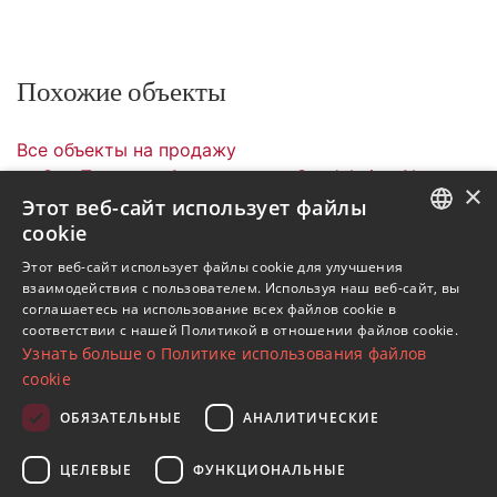
Похожие объекты
Все объекты на продажу
Сан Педро де Алькантара
Guadalmina Alta
×
Виллы
DMCO800-01
Этот веб-сайт использует файлы
cookie
Объекты в Guadalmina Alta
ENGLISH
Этот веб-сайт использует файлы cookie для улучшения
Объекты в Сан Педро де Алькантара
взаимодействия с пользователем. Используя наш веб-сайт, вы
SPANISH
Виллы в Guadalmina Alta
соглашаетесь на использование всех файлов cookie в
соответствии с нашей Политикой в ​​отношении файлов cookie.
FRENCH
Узнать больше о Политике использования файлов
GERMAN
cookie
RUSSIAN
ОБЯЗАТЕЛЬНЫЕ
АНАЛИТИЧЕСКИЕ
Подпишитесь на нашу рассылку
ЦЕЛЕВЫЕ
ФУНКЦИОНАЛЬНЫЕ
Получайте обновления о недвижимости, новостях