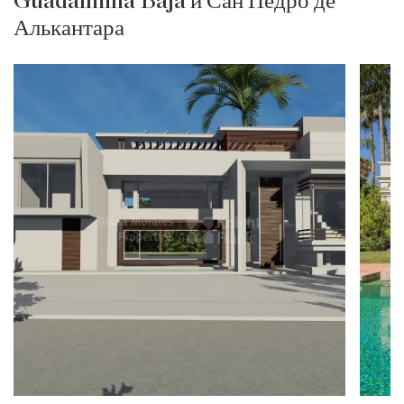
Guadalmina Baja и Сан Педро де
Алькантара