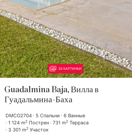
34 КАРТИНКИ
Guadalmina Baja, Вилла в
Гуадальмина-Баха
DMCO2704
5 Спальни
6 Ванные
2
2
1 124 m
Пострен
731 m
Терраса
2
3 301 m
Участок