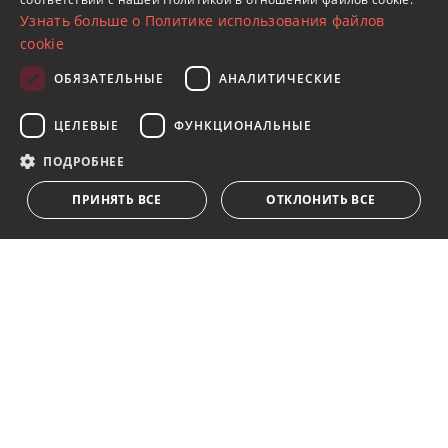
FRENCH
Узнать больше о Политике использования файлов
GERMAN
cookie
RUSSIAN
ОБЯЗАТЕЛЬНЫЕ
АНАЛИТИЧЕСКИЕ
Подпишитесь на нашу рассылку
ЦЕЛЕВЫЕ
ФУНКЦИОНАЛЬНЫЕ
Получайте обновления о недвижимости, новостях
и образе жизни в Марбелье
ПОДРОБНЕЕ
ПРИНЯТЬ ВСЕ
ОТКЛОНИТЬ ВСЕ
Подписаться
Я принимаю
политика конфиденциальности
Мы ставим Вас в известность о том, что все личные
данные, указанные в анкете,
...Развернуть