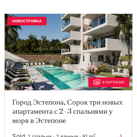
НОВОСТРОЙКА
8 КАРТИНКИ
Город Эстепона, Сорок три новых
апартамента с 2–3 спальнями у
моря в Эстепоне
›
Sold
2
2 спальни · 2 ванные · 91 m