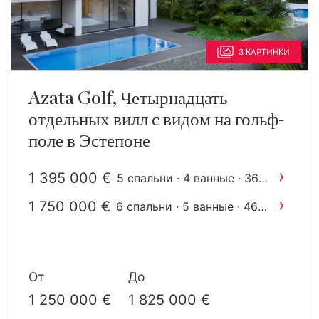
3 КАРТИНКИ
Azata Golf, Четырнадцать
отдельных вилл с видом на гольф-
поле в Эстепоне
›
1 395 000 €
5 спальни · 4 ванные · 365
2
m
построен
›
1 750 000 €
6 спальни · 5 ванные · 463
2
m
построен
От
До
1 250 000 €
1 825 000 €