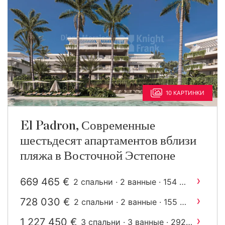
10 КАРТИНКИ
El Padron, Современные
шестьдесят апартаментов вблизи
пляжа в Восточной Эстепоне
›
669 465 €
2
2 спальни · 2 ванные · 154 m
построен
›
728 030 €
2
2 спальни · 2 ванные · 155 m
построен
›
1 227 450 €
3 спальни · 3 ванные · 292