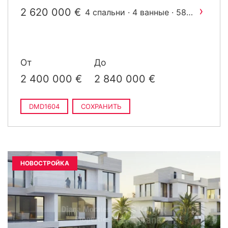
2
m
построен
›
2 620 000 €
4 спальни · 4 ванные · 582
2
m
построен
От
До
2 400 000 €
2 840 000 €
DMD1604
СОХРАНИТЬ
НОВОСТРОЙКА