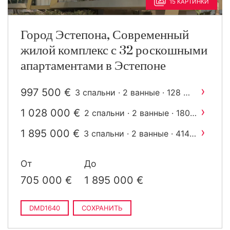
15 КАРТИНКИ
Город Эстепона, Современный
жилой комплекс с 32 роскошными
апартаментами в Эстепоне
›
997 500 €
2
3 спальни · 2 ванные · 128 m
построен
›
1 028 000 €
2 спальни · 2 ванные · 180
2
m
построен
›
1 895 000 €
3 спальни · 2 ванные · 414
2
m
построен
От
До
705 000 €
1 895 000 €
DMD1640
СОХРАНИТЬ