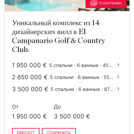
11 КАРТИНКИ
Уникальный комплекс из 14
дизайнерских вилл в El
Campanario Golf & Country
Club.
›
1 950 000 €
5 спальни · 6 ванные · 458
2
m
построен
›
2 650 000 €
5 спальни · 6 ванные · 554
2
m
построен
›
3 500 000 €
5 спальни · 6 ванные · 874
2
m
построен
От
До
1 950 000 €
3 500 000 €
DMD1621
СОХРАНИТЬ