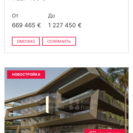
2
m
построен
От
До
669 465 €
1 227 450 €
DMD1643
СОХРАНИТЬ
НОВОСТРОЙКА