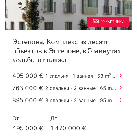
10 КАРТИНКИ
Эстепона, Комплекс из десяти
объектов в Эстепоне, в 5 минутах
ходьбы от пляжа
›
495 000 €
2
1 спальня · 1 ванная · 53 m
построен
›
763 000 €
2
2 спальни · 2 ванные · 65 m
построен
›
895 000 €
2
3 спальни · 2 ванные · 95 m
построен
›
1 470 000 €
2 спальни · 2 ванные · 75
От
До
2
m
построен
495 000 €
1 470 000 €