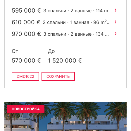
›
595 000 €
2
3 спальни · 2 ванные · 114 m
построен
›
610 000 €
2
2 спальни · 1 ванная · 96 m
построен
›
970 000 €
2
3 спальни · 2 ванные · 134 m
построен
›
1 215 000 €
3 спальни · 2 ванные · 113
От
До
2
m
построен
570 000 €
1 520 000 €
DMD1622
СОХРАНИТЬ
НОВОСТРОЙКА