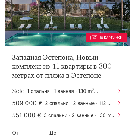
10 КАРТИНКИ
Западная Эстепона, Новый
комплекс из 41 квартиры в 300
метрах от пляжа в Эстепоне
›
Sold
2
1 спальня · 1 ванная · 130 m
построен
›
509 000 €
2
2 спальни · 2 ванные · 112 m
построен
›
551 000 €
2
3 спальни · 2 ванные · 130 m
построен
От
До