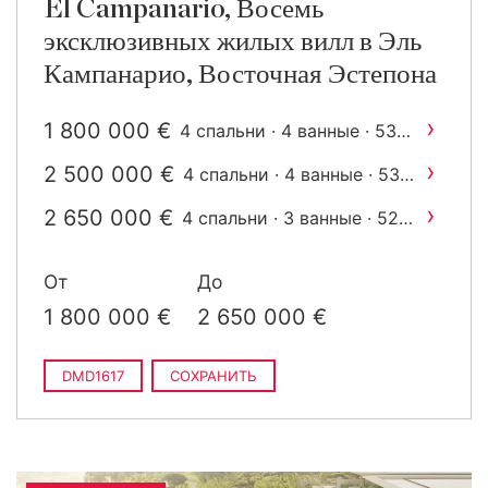
El Campanario, Восемь
эксклюзивных жилых вилл в Эль
Кампанарио, Восточная Эстепона
›
1 800 000 €
4 спальни · 4 ванные · 530
2
m
построен
›
2 500 000 €
4 спальни · 4 ванные · 530
2
m
построен
›
2 650 000 €
4 спальни · 3 ванные · 526
2
m
построен
От
До
1 800 000 €
2 650 000 €
DMD1617
СОХРАНИТЬ