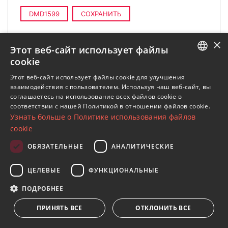
DMD1599
СОХРАНИТЬ
×
Этот веб-сайт использует файлы
cookie
НОВОСТРОЙКА
ENGLISH
Этот веб-сайт использует файлы cookie для улучшения
взаимодействия с пользователем. Используя наш веб-сайт, вы
SPANISH
соглашаетесь на использование всех файлов cookie в
соответствии с нашей Политикой в ​​отношении файлов cookie.
FRENCH
Узнать больше о Политике использования файлов
GERMAN
cookie
RUSSIAN
ОБЯЗАТЕЛЬНЫЕ
АНАЛИТИЧЕСКИЕ
ЦЕЛЕВЫЕ
ФУНКЦИОНАЛЬНЫЕ
5 КАРТИНКИ
ПОДРОБНЕЕ
Bel Air, Комплекс из одиннадцати
ПРИНЯТЬ ВСЕ
ОТКЛОНИТЬ ВСЕ
вилл в Белэйр, Восточная