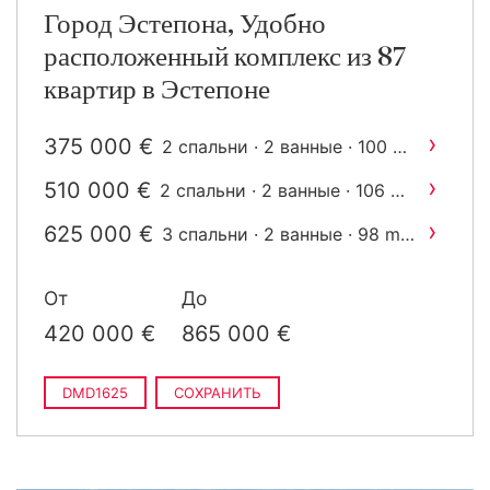
Город Эстепона, Удобно
расположенный комплекс из 87
квартир в Эстепоне
›
375 000 €
2
2 спальни · 2 ванные · 100 m
построен
›
510 000 €
2
2 спальни · 2 ванные · 106 m
построен
›
625 000 €
2
3 спальни · 2 ванные · 98 m
построен
›
730 000 €
2
4 спальни · 3 ванные · 211 m
От
До
построен
›
835 000 €
2
4 спальни · 3 ванные · 154 m
420 000 €
865 000 €
построен
DMD1625
СОХРАНИТЬ