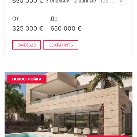
650 000 €
3 спальни · 2 ванные · 109 m
построен
От
До
325 000 €
650 000 €
DMD1623
СОХРАНИТЬ
НОВОСТРОЙКА