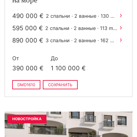
на море
›
490 000 €
2
2 спальни · 2 ванные · 130 m
построен
›
595 000 €
2
2 спальни · 2 ванные · 113 m
построен
›
890 000 €
2
3 спальни · 2 ванные · 162 m
построен
›
1 100 000 €
3 спальни · 2 ванные · 137
От
До
2
m
построен
390 000 €
1 100 000 €
DMD1610
СОХРАНИТЬ
НОВОСТРОЙКА