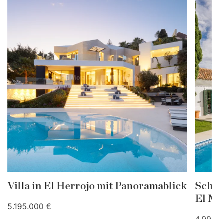
Villa in El Herrojo mit Panoramablick
Schö
El M
5.195.000 €
4.995