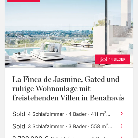
14 BILDER
La Finca de Jasmine, Gated und
ruhige Wohnanlage mit
freistehenden Villen in Benahavís
›
Sold
2
4 Schlafzimmer · 4 Bäder · 411 m
gebaut
›
Sold
2
3 Schlafzimmer · 3 Bäder · 558 m
gebaut
›