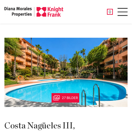
GESPEICHER
0
Men
27 BILDER
Costa Nagüeles III,