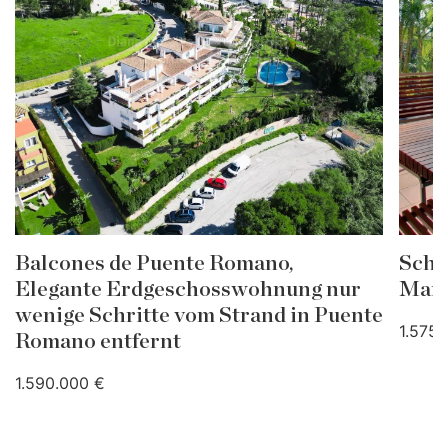
Balcones de Puente Romano,
Schö
Elegante Erdgeschosswohnung nur
Mans
wenige Schritte vom Strand in Puente
1.575.
Romano entfernt
1.590.000 €