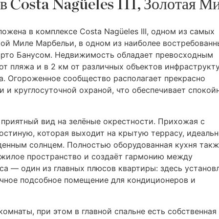
в Costa Nagüeles III, Золотая М
ложена в комплексе Costa Nagüeles
III
, одном из самых
ой Миле Марбельи, в одном из наиболее востребованн
эрто Банусом. Недвижимость обладает превосходным
т пляжа и в 2 км от различных объектов инфраструкт
а. Огороженное сообщество располагает прекрасно
 и круглосуточной охраной, что обеспечивает спокой
приятный вид на зелёные окрестности. Прихожая с
остиную, которая выходит на крытую террасу, идеаль
енным солнцем. Полностью оборудованная кухня такж
т жилое пространство и создаёт гармонию между
са — один из главных плюсов квартиры: здесь установ
ичное подсобное помещение для кондиционеров и
комнаты, при этом в главной спальне есть собственная