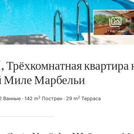
27 Картинки
, Трёхкомнатная квартира 
й Миле Марбельи
2
2
2 Ванные
142 m
Пострен
29 m
Терраса