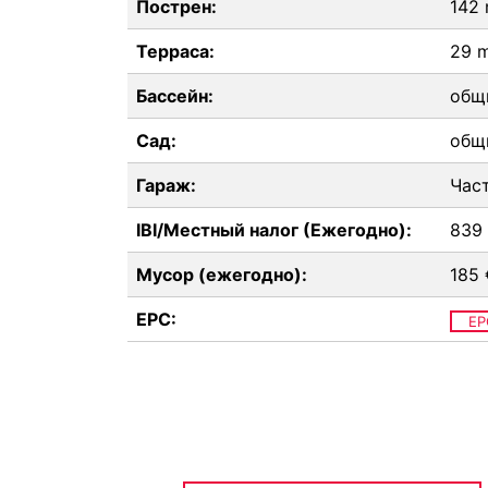
Пострен:
142
Терраса:
29 
Бассейн:
общ
Сад:
общ
Гараж:
Час
IBI/Местный налог (Ежегодно):
839
Мусор (ежегодно):
185 
EPC:
EP