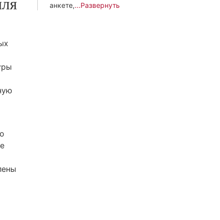
иля
анкете,
...Развернуть
ых
уры
ную
но
е
лены