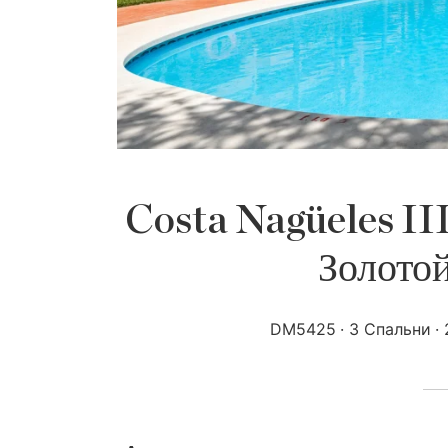
Costa Nagüeles III
Золото
DM5425
3 Спальни