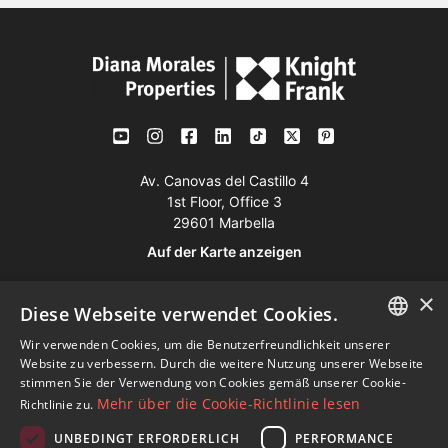
Av. Canovas del Castillo 4
1st Floor, Office 3
29601 Marbella
Auf der Karte anzeigen
×
Tel:
+34 952 765 138
Diese Webseite verwendet Cookies.
Mob:
+34 601 636 766
Wir verwenden Cookies, um die Benutzerfreundlichkeit unserer
ENGLISH
Website zu verbessern. Durch die weitere Nutzung unserer Webseite
Whatsapp:
+34 952 765 138
stimmen Sie der Verwendung von Cookies gemäß unserer Cookie-
SPANISH
info@dmproperties.com
Mehr über die Cookie-Richtlinie lesen
Richtlinie zu.
www.dmproperties.com
FRENCH
UNBEDINGT ERFORDERLICH
PERFORMANCE