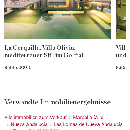
La Cerquilla, Villa Olivia,
Vill
mediterraner Stil im Golftal
und 
8.995.000 €
8.950
Verwandte Immobilienergebnisse
Alle Immobilien zum Verkauf
Marbella (Alle)
Nueva Andalucia
Las Lomas de Nueva Andalucia