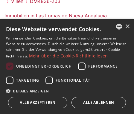
Villen
DM4836-203
Immobilien in Las Lomas de Nueva Andalucia
Immobilien in Nueva Andalucia
×
Diese Webseite verwendet Cookies.
Immobilien in Marbella (Alle)
Villen in Las Lomas de Nueva Andalucia
Wir verwenden Cookies, um die Benutzerfreundlichkeit unserer
ENGLISH
Website zu verbessern. Durch die weitere Nutzung unserer Webseite
stimmen Sie der Verwendung von Cookies gemäß unserer Cookie-
SPANISH
Mehr über die Cookie-Richtlinie lesen
Richtlinie zu.
FRENCH
UNBEDINGT ERFORDERLICH
PERFORMANCE
Abonnieren Sie unseren Newsletter
GERMAN
TARGETING
FUNKTIONALITÄT
Erhalten Sie Nachrichten über Immobilien, aktuelle
RUSSIAN
Themen und Lifestyle in Marbella
DETAILS ANZEIGEN
ALLE AKZEPTIEREN
ALLE ABLEHNEN
Abonnieren
Ich akzeptiere die
Datenschutzrichtlinie
Wir weisen Sie darauf hin, dass alle auf diese Weise erhaltenen