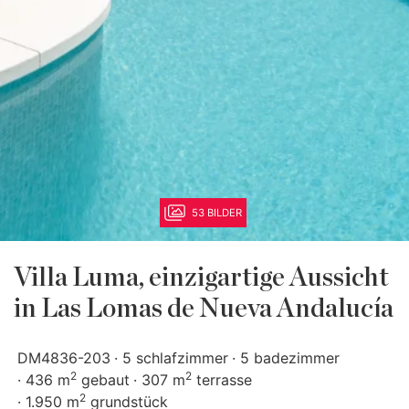
53 BILDER
Villa Luma, einzigartige Aussicht
in Las Lomas de Nueva Andalucía
DM4836-203
5 schlafzimmer
5 badezimmer
2
2
436 m
gebaut
307 m
terrasse
2
1.950 m
grundstück