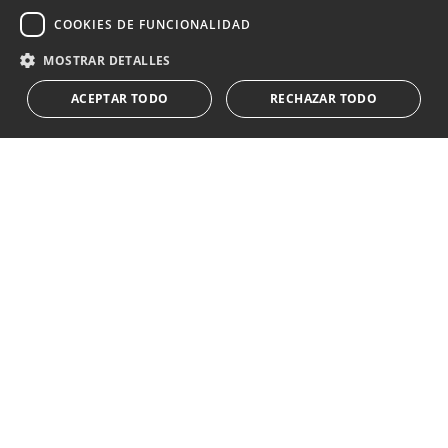
Suscribirse
COOKIES DE FUNCIONALIDAD
Acepto el
política de privacidad
MOSTRAR DETALLES
Le informamos que los datos personales obtenidos mediante
ACEPTAR TODO
RECHAZAR TODO
este formulario
...Expandir
Av. Canovas del Castillo 4
1st Floor, Office 3
29601 Marbella
Ver en mapa