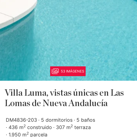
53 IMÁGENES
Villa Luma, vistas únicas en Las
Lomas de Nueva Andalucía
DM4836-203
5 dormitorios
5 baños
2
2
436 m
construido
307 m
terraza
2
1.950 m
parcela