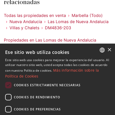
relacionadas
Todas las propiedades en venta
Marbella (Todo)
Nueva Andalucia
Las Lomas de Nueva Andalucia
Villas y Chalets
DM4836-203
Propiedades en Las Lomas de Nueva Andalucia
Propiedades en Nueva Andalucia
×
Ese sitio web utiliza cookies
Propiedades en Marbella (Todo)
Villas y Chalets en Las Lomas de Nueva Andalucia
Este sitio web usa cookies para mejorar la experiencia del usuario. Al
ENGLISH
utilizar nuestro sitio web, usted acepta todas las cookies de acuerdo
Más información sobre la
con nuestra Política de cookies.
SPANISH
Política de Cookies
FRENCH
COOKIES ESTRICTAMENTE NECESARIAS
Suscribase a nuestro Newsletter
GERMAN
Reciba novedades sobre propiedades , actualidad y
COOKIES DE RENDIMIENTO
RUSSIAN
estilo de vida de Marbella
COOKIES DE PREFERENCIAS