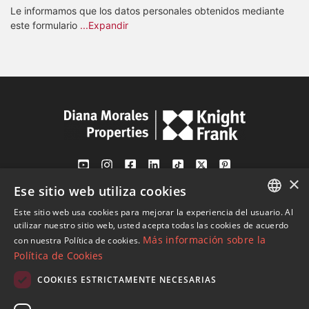
Le informamos que los datos personales obtenidos mediante
este formulario
...Expandir
×
Ese sitio web utiliza cookies
Av. Canovas del Castillo 4
1st Floor, Office 3
Este sitio web usa cookies para mejorar la experiencia del usuario. Al
ENGLISH
29601 Marbella
utilizar nuestro sitio web, usted acepta todas las cookies de acuerdo
Más información sobre la
con nuestra Política de cookies.
Ver en mapa
SPANISH
Política de Cookies
FRENCH
COOKIES ESTRICTAMENTE NECESARIAS
Tel:
+34 952 765 138
GERMAN
Mob:
+34 601 636 766