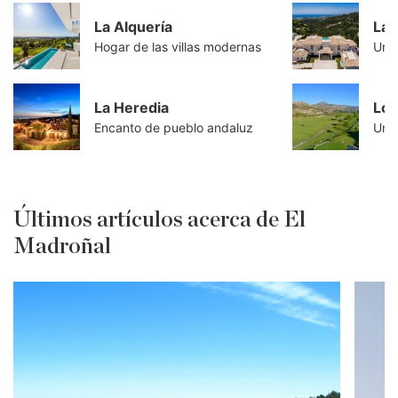
La Alquería
La 
Hogar de las villas modernas
Urba
La Heredia
Los
Encanto de pueblo andaluz
Últimos artículos acerca de El
Madroñal