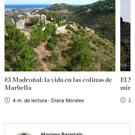
El Madroñal: la vida en las colinas de
El M
Marbella
minu
4 m. de lectura · Diana Morales
2 m
Mariano Beristain