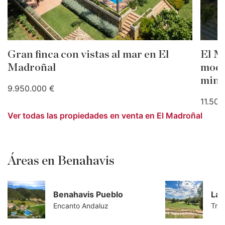
Gran finca con vistas al mar en El
El M
Madroñal
mode
minu
9.950.000 €
11.500
Ver todas las propiedades en venta en El Madroñal
Áreas en Benahavis
Benahavis Pueblo
La 
Encanto Andaluz
Tran