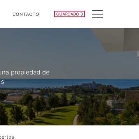
PROPIEDADES GUARDADAS
CONTACTO
GUARDADO
0
Menu
 una propiedad de
is
pertos