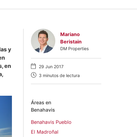
Mariano
Beristain
DM Properties
das y
en
, en
29 Jun 2017
a,
3 minutos de lectura
Áreas en
Benahavis
Benahavis Pueblo
El Madroñal