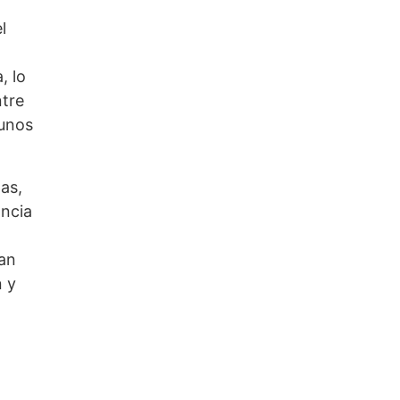
l
, lo
ntre
 unos
as,
ancia
ran
n y