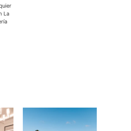
quier
n La
ría