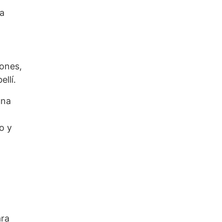
a
iones,
llí.
una
o y
ara